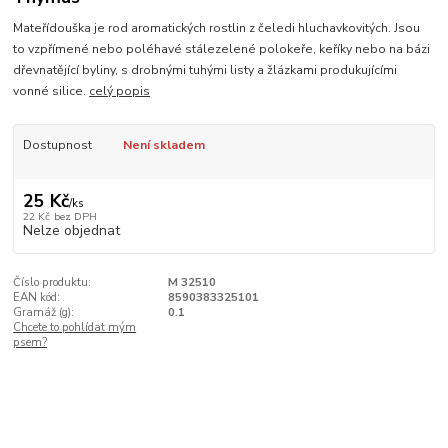
Mateřídouška je rod aromatických rostlin z čeledi hluchavkovitých. Jsou
to vzpřímené nebo poléhavé stálezelené polokeře, keříky nebo na bázi
dřevnatějící byliny, s drobnými tuhými listy a žlázkami produkujícími
vonné silice.
celý popis
Dostupnost
Není skladem
25 Kč
/
ks
22 Kč
bez DPH
Nelze objednat
Číslo produktu:
M 32510
EAN kód:
8590383325101
Gramáž (g):
0.1
Chcete to pohlídat mým
psem?