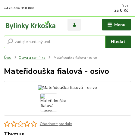
0
ks
+420 604 310 066
za
0 Kč
Menu
Hledat
Úvod
Osiva a semínka
Mateřidouška fialová - osivo
Mateřidouška fialová - osivo
Ohodnotit produkt
Thymus