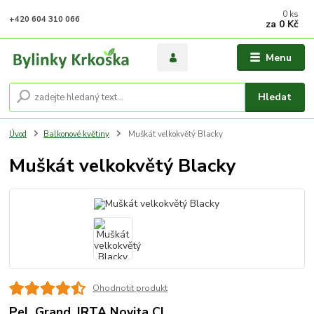
0
ks
+420 604 310 066
za
0 Kč
Menu
Hledat
Úvod
Balkonové květiny
Muškát velkokvětý Blacky
Muškát velkokvětý Blacky
Ohodnotit produkt
Pel. Grand. IRTA Novita Cl.