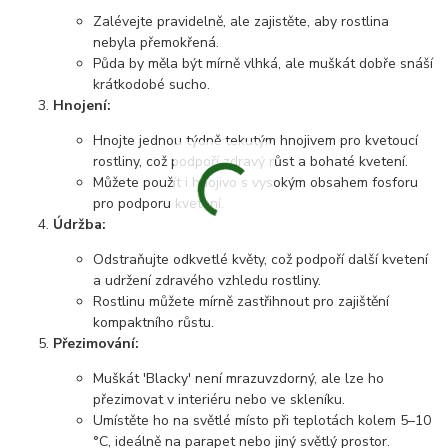
Zalévejte pravidelně, ale zajistěte, aby rostlina
nebyla přemokřená.
Půda by měla být mírně vlhká, ale muškát dobře snáší
krátkodobé sucho.
Hnojení:
Hnojte jednou týdně tekutým hnojivem pro kvetoucí
rostliny, což podpoří zdravý růst a bohaté kvetení.
Můžete použít i hnojivo s vysokým obsahem fosforu
pro podporu kvetení.
Údržba:
Odstraňujte odkvetlé květy, což podpoří další kvetení
a udržení zdravého vzhledu rostliny.
Rostlinu můžete mírně zastřihnout pro zajištění
kompaktního růstu.
Přezimování:
Muškát 'Blacky' není mrazuvzdorný, ale lze ho
přezimovat v interiéru nebo ve skleníku.
Umístěte ho na světlé místo při teplotách kolem 5–10
°C, ideálně na parapet nebo jiný světlý prostor.