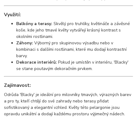
Využití:
Balkóny a terasy:
Skvělý pro truhlíky, květináče a závěsné
koše, kde jeho tmavé květy vytvářejí krásný kontrast s
okolními rostlinami.
Záhony:
Výborný pro skupinovou výsadbu nebo v
kombinaci s dalšími rostlinami, které mu dodají kontrastní
barvy.
Dekorace interiérů:
Pokud je umístěn v interiéru, 'Blacky'
se stane poutavým dekoračním prvkem.
Zajímavost:
Odrůda 'Blacky' je ideální pro milovníky tmavých, výrazných barev
a pro ty, kteří chtějí do své zahrady nebo terasy přidat
sofistikovaný a elegantní vzhled. Květy této pelargonie jsou
opravdu unikátní a dodají každému prostoru výjimečný nádech.