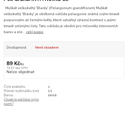
Muškát velkokvětý 'Blacky' (Pelargonium grandiflorum) Muškát
velkokvětý 'Blacky' je oblíbená odrůda pelargonie známá svými tmavě
purpurovými až černými květy, které vytvářejí výrazný kontrast s jejími
tmavě zelenými listy. Tato odrůda je ideální pro milovníky intenzivních
barev a ele...
celý popis
Dostupnost
Není skladem
89 Kč
/
ks
74 Kč
bez DPH
Nelze objednat
Číslo produktu:
z
Průměr květináčku (cm):
12
Barva:
černá
Chcete to pohlídat mým
psem?