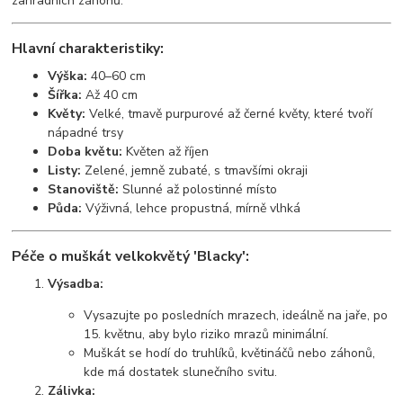
zahradních záhonů.
Hlavní charakteristiky:
Výška:
40–60 cm
Šířka:
Až 40 cm
Květy:
Velké, tmavě purpurové až černé květy, které tvoří
nápadné trsy
Doba květu:
Květen až říjen
Listy:
Zelené, jemně zubaté, s tmavšími okraji
Stanoviště:
Slunné až polostinné místo
Půda:
Výživná, lehce propustná, mírně vlhká
Péče o muškát velkokvětý 'Blacky':
Výsadba:
Vysazujte po posledních mrazech, ideálně na jaře, po
15. květnu, aby bylo riziko mrazů minimální.
Muškát se hodí do truhlíků, květináčů nebo záhonů,
kde má dostatek slunečního svitu.
Zálivka: