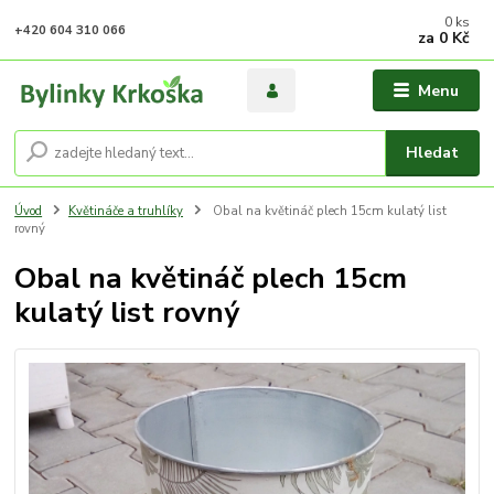
0
ks
+420 604 310 066
za
0 Kč
Menu
Hledat
Úvod
Květináče a truhlíky
Obal na květináč plech 15cm kulatý list
rovný
Obal na květináč plech 15cm
kulatý list rovný