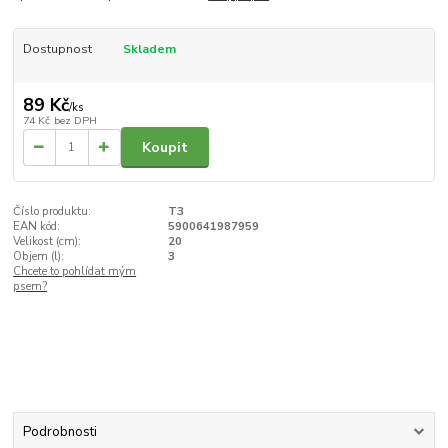
Dostupnost
Skladem
89 Kč
/
ks
74 Kč
bez DPH
Koupit
Číslo produktu:
T3
EAN kód:
5900641987959
Velikost (cm):
20
Objem (l):
3
Chcete to pohlídat mým
psem?
Podrobnosti