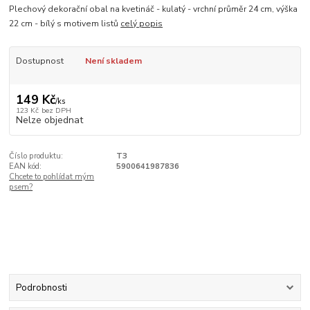
Plechový dekorační obal na kvetináč - kulatý - vrchní průměr 24 cm, výška
22 cm - bílý s motivem listů
celý popis
Dostupnost
Není skladem
149 Kč
/
ks
123 Kč
bez DPH
Nelze objednat
Číslo produktu:
T3
EAN kód:
5900641987836
Chcete to pohlídat mým
psem?
Podrobnosti