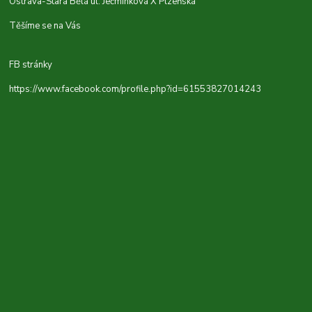
Ostrava-Stará Bělá ul. Ječmínková X Plzeňská
Těšíme se na Vás
FB stránky
https://www.facebook.com/profile.php?id=61553827014243