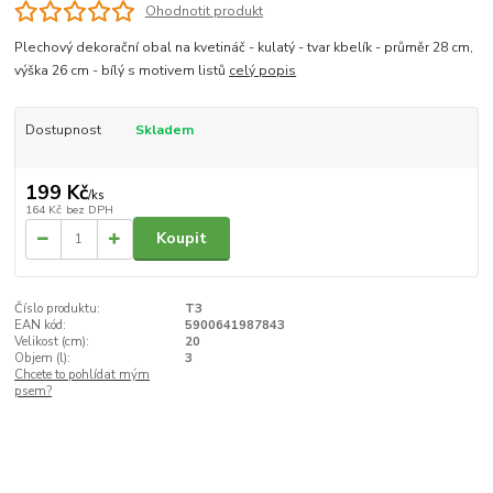
Ohodnotit produkt
Plechový dekorační obal na kvetináč - kulatý - tvar kbelík - průměr 28 cm,
výška 26 cm - bílý s motivem listů
celý popis
Dostupnost
Skladem
199 Kč
/
ks
164 Kč
bez DPH
Koupit
Číslo produktu:
T3
EAN kód:
5900641987843
Velikost (cm):
20
Objem (l):
3
Chcete to pohlídat mým
psem?