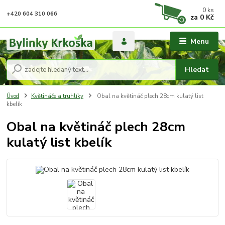
0
ks
+420 604 310 066
za
0 Kč
Menu
Hledat
Úvod
Květináče a truhlíky
Obal na květináč plech 28cm kulatý list
kbelík
Obal na květináč plech 28cm
kulatý list kbelík