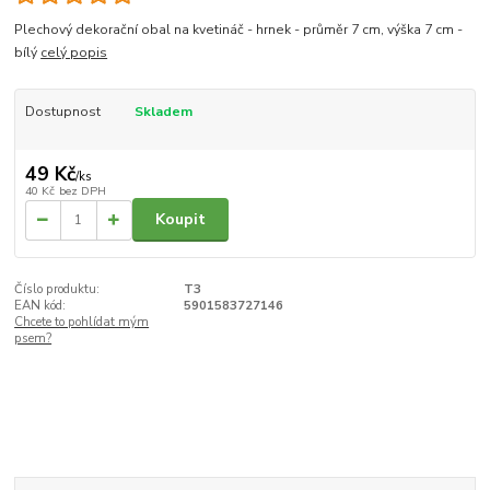
Plechový dekorační obal na kvetináč - hrnek - průměr 7 cm, výška 7 cm -
bílý
celý popis
Dostupnost
Skladem
49 Kč
/
ks
40 Kč
bez DPH
Koupit
Číslo produktu:
T3
EAN kód:
5901583727146
Chcete to pohlídat mým
psem?