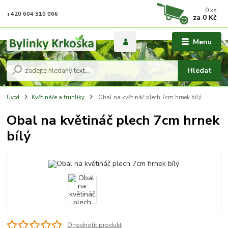
0
ks
+420 604 310 066
za
0 Kč
Menu
Hledat
Úvod
Květináče a truhlíky
Obal na květináč plech 7cm hrnek bílý
Obal na květináč plech 7cm hrnek
bílý
Ohodnotit produkt