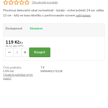
Ohodnotit produkt
Plechový dekorační obal na kvetináč - kulatý - vrchní průměr 14 cm, výška
13 cm - bílý ve tvaru kbelíku s perforovaným vzorem
celý popis
Dostupnost
Skladem
119 Kč
/
ks
98 Kč
bez DPH
Koupit
Číslo produktu:
T3
EAN kód:
5900481172126
Chcete to pohlídat mým
psem?