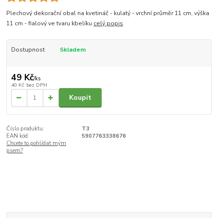
Plechový dekorační obal na kvetináč - kulatý - vrchní průměr 11 cm, výška
11 cm - fialový ve tvaru kbelíku
celý popis
Dostupnost
Skladem
49 Kč
/
ks
40 Kč
bez DPH
Koupit
Číslo produktu:
T3
EAN kód:
5907763338676
Chcete to pohlídat mým
psem?