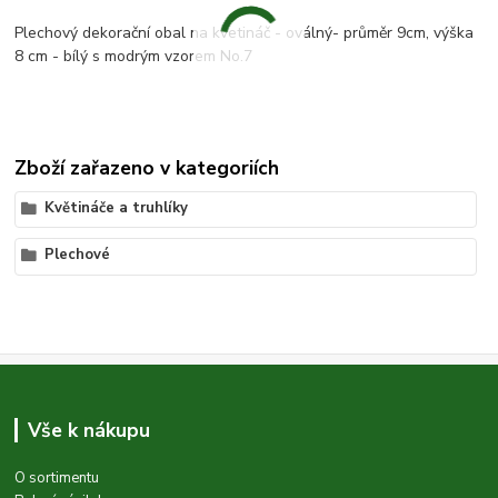
Plechový dekorační obal na kvetináč - oválný- průměr 9cm, výška
8 cm - bílý s modrým vzorem No.7
Zboží zařazeno v kategoriích
Květináče a truhlíky
Plechové
Vše k nákupu
O sortimentu