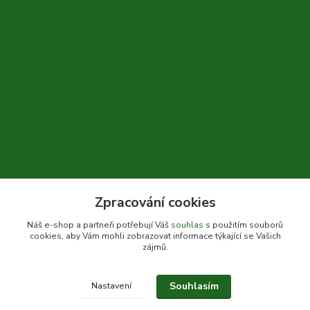
Zpracování cookies
+420 604 310 066
Náš e-shop a partneři potřebují Váš
souhlas
s použitím souborů
cookies, aby Vám mohli zobrazovat informace týkající se Vašich
info@bylinkykrkoska.cz
zájmů.
Souhlasím
Nastavení