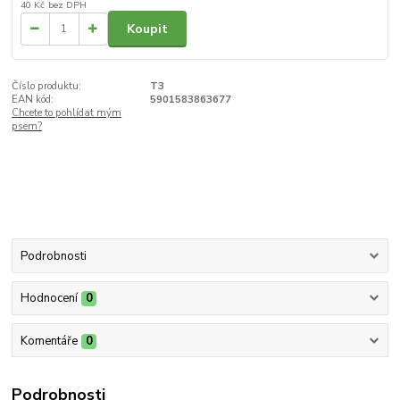
40 Kč
bez DPH
Koupit
Číslo produktu:
T3
EAN kód:
5901583863677
Chcete to pohlídat mým
psem?
Podrobnosti
Hodnocení
0
Komentáře
0
Podrobnosti