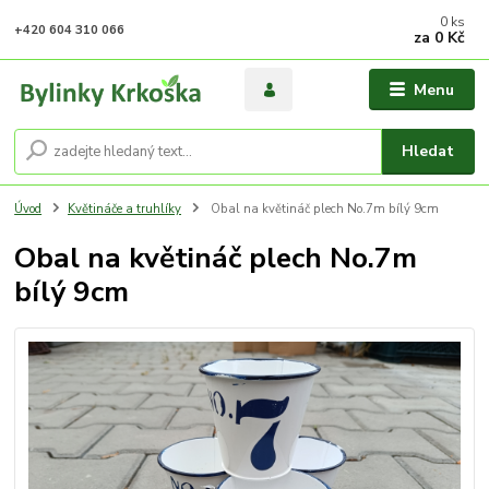
0
ks
+420 604 310 066
za
0 Kč
Menu
Hledat
Úvod
Květináče a truhlíky
Obal na květináč plech No.7m bílý 9cm
Obal na květináč plech No.7m
bílý 9cm