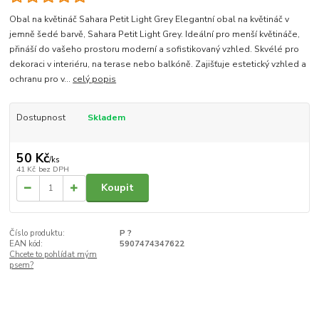
Obal na květináč Sahara Petit Light Grey Elegantní obal na květináč v
jemně šedé barvě, Sahara Petit Light Grey. Ideální pro menší květináče,
přináší do vašeho prostoru moderní a sofistikovaný vzhled. Skvélé pro
dekoraci v interiéru, na terase nebo balkóně. Zajišťuje estetický vzhled a
ochranu pro v...
celý popis
Dostupnost
Skladem
50 Kč
/
ks
41 Kč
bez DPH
Koupit
Číslo produktu:
P ?
EAN kód:
5907474347622
Chcete to pohlídat mým
psem?