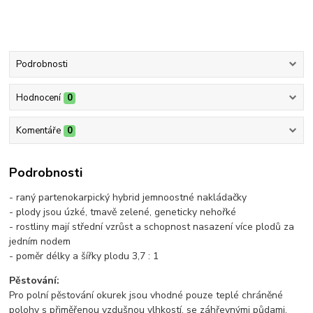
Podrobnosti
Hodnocení
0
Komentáře
0
Podrobnosti
- raný partenokarpický hybrid jemnoostné nakládačky
- plody jsou úzké, tmavě zelené, geneticky nehořké
- rostliny mají střední vzrůst a schopnost nasazení více plodů za
jedním nodem
- poměr délky a šířky plodu 3,7 : 1
Pěstování:
Pro polní pěstování okurek jsou vhodné pouze teplé chráněné
polohy s přiměřenou vzdušnou vlhkostí, se záhřevnými půdami,