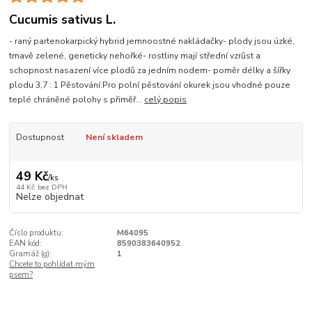
Cucumis sativus L.
- raný partenokarpický hybrid jemnoostné nakládačky- plody jsou úzké,
tmavě zelené, geneticky nehořké- rostliny mají střední vzrůst a
schopnost nasazení více plodů za jedním nodem- poměr délky a šířky
plodu 3,7 : 1 Pěstování:Pro polní pěstování okurek jsou vhodné pouze
teplé chráněné polohy s přiměř...
celý popis
Dostupnost
Není skladem
49 Kč
/
ks
44 Kč
bez DPH
Nelze objednat
Číslo produktu:
M64095
EAN kód:
8590383640952
Gramáž (g):
1
Chcete to pohlídat mým
psem?