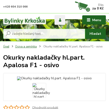
0
ks
+420 604 310 066
za
0 Kč
Menu
Hledat
Úvod
Osiva a semínka
Okurky nakladačky hl.part. Apalosa F1 - osivo
Okurky nakladačky hl.part.
Apalosa F1 - osivo
Ohodnotit produkt