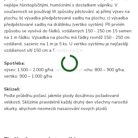
nejlépe hlinitopísčitými, humózními s dostatkem vápníku. V
současnosti se používají tři způsoby pěstování: a) přímý výsev na
plochu; b) výsadba předpěstované sadby na plochu; c) výsadba
předpěstované sadby na drátěnku (vertiko systém). Při prvním
způsobu se vysévá do řádků, vzdálených 150 - 250 cm 15 semen
na 1 m řádku. Výsadba na plochu má řádky rovněž 150 - 250 cm
vzdálené, sazenic na 1 m je 5 ks. U vertiko systému je nejčastěji
vzdálenost sítí 150 cm a 5 rostlin na 1 m.
Spotřeba:
výsev: 1.500 – 2.000 g/ha; výsadba na plochu: 800 – 900 g/ha;
vertiko: 900 – 1.000 g/ha
Sklizeň:
Podle průběhu počasí, jakmile plody dosáhnou požadované
velikosti. Sklízíme pravidelně každý druhý den všechny narostlé
okurky, abychom neomezili nasazování nových plodů