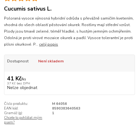
Cucumis sativus L.
Poloraná vysoce výnosná hybridní odrůda s převážně samičím kvetením,
vhodná do všech oblastí pěstování okurek. Rostliny mají střední vzrůst.
Plody jsou tmavě zelené, téměř hladké, s hustým jemným ochmýřením.
Odolná je proti virové mozaice okurek a padlí. Vysoce tolerantní je proti
plísni okurkové. P...
celý popis
Dostupnost
Není skladem
41 Kč
/
ks
37 Kč
bez DPH
Nelze objednat
Číslo produktu:
M 64056
EAN kód:
8590383640563
Gramáž (g):
1
Chcete to pohlídat mým
psem?