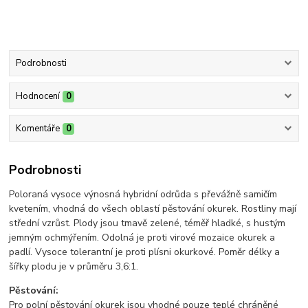
Podrobnosti
Hodnocení
0
Komentáře
0
Podrobnosti
Poloraná vysoce výnosná hybridní odrůda s převážně samičím
kvetením, vhodná do všech oblastí pěstování okurek. Rostliny mají
střední vzrůst. Plody jsou tmavě zelené, téměř hladké, s hustým
jemným ochmýřením. Odolná je proti virové mozaice okurek a
padlí. Vysoce tolerantní je proti plísni okurkové. Poměr délky a
šířky plodu je v průměru 3,6:1.
Pěstování:
Pro polní pěstování okurek jsou vhodné pouze teplé chráněné