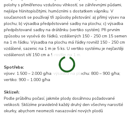
polohy s přiměřenou vzdušnou vlhkostí, se záhřevnými půdami,
nejlépe hlinitopísčitými, humózními s dostatkem vápníku. V
současnosti se používají tři způsoby pěstování: a) přímý výsev na
plochu; b) výsadba předpěstované sadby na plochu; c) výsadba
předpěstované sadby na drátěnku (vertiko systém). Při prvním
způsobu se vysévá do řádků, vzdálených 150 - 250 cm 15 semen
na 1 m řádku. Výsadba na plochu má řádky rovněž 150 - 250 cm
vzdálené, sazenic na 1 m je 5 ks. U vertiko systému je nejčastěji
vzdálenost sítí 150 cm a 5 rostlin na 1 m.
Spotřeba:
výsev: 1.500 – 2.000 g/ha; výsadba na plochu: 800 – 900 g/ha;
vertiko: 900 – 1.000 g/ha
Sklizeň:
Podle průběhu počasí, jakmile plody dosáhnou požadované
velikosti. Sklízíme pravidelně každý druhý den všechny narostlé
okurky, abychom neomezili nasazování nových plodů