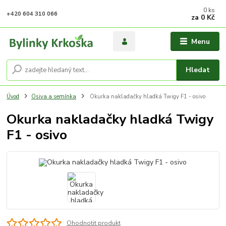
0
ks
+420 604 310 066
za
0 Kč
Menu
Hledat
Úvod
Osiva a semínka
Okurka nakladačky hladká Twigy F1 - osivo
Okurka nakladačky hladká Twigy
F1 - osivo
Ohodnotit produkt