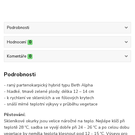
Podrobnosti
Hodnocení
0
Komentáře
0
Podrobnosti
- raný partenokarpický hybrid typu Beth Alpha
- hladké, tmavě zelené plody; délka 12 – 14 cm
- k rychlení ve sklenících a ve fóliových krytech
- snáší mírné teplotní výkyvy v průběhu vegetace
Pěstování:
Skleníkové okurky jsou velice náročné na teplo. Nejlépe klíčí při
teplotě 28 ºC, sadba se vyvíjí dobře při 24 - 26 ºC a po celou dobu
vegetace by neměla teplota klesnout pod 12 - 15 ºC. Výsevy pro