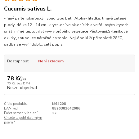
Cucumis sativus L.
- raný partenokarpický hybrid typu Beth Alpha- hladké, tmavě zelené
plody; délka 12 – 14 cm- k rychlení ve sklenících a ve fóliových krytech-
snáší mírné teplotní výkyvy v průběhu vegetace Pěstování:Skleníkové
okurky jsou velice náročné na teplo. Nejlépe klíčí při teplotě 28 ºC,
sadba se vyvíjí dobř...
celý popis
Dostupnost
Není skladem
78 Kč
/
ks
70 Kč
bez DPH
Nelze objednat
Číslo produktu:
M64208
EAN kód:
8590383642086
Počet semen v balení:
12
Chcete to pohlídat mým
psem?