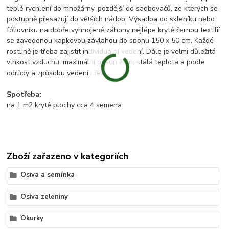
teplé rychlení do množárny, pozdější do sadbovačů, ze kterých se
postupně přesazují do větších nádob. Výsadba do skleníku nebo
fóliovníku na dobře vyhnojené záhony nejlépe kryté černou textilií
se zavedenou kapkovou závlahou do sponu 150 x 50 cm. Každé
rostlině je třeba zajistit individuální vedení. Dále je velmi důležitá
vlhkost vzduchu, maximální přísun živin, stálá teplota a podle
odrůdy a způsobu vedení i řez.
Spotřeba:
na 1 m2 kryté plochy cca 4 semena
Zboží zařazeno v kategoriích
Osiva a semínka
Osiva zeleniny
Okurky