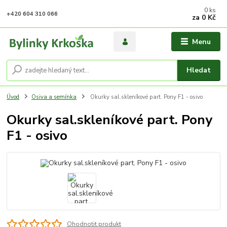
0
ks
+420 604 310 066
za
0 Kč
Menu
Hledat
Úvod
Osiva a semínka
Okurky sal.skleníkové part. Pony F1 - osivo
Okurky sal.skleníkové part. Pony
F1 - osivo
Ohodnotit produkt