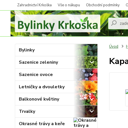
Zahradnictví Krkoška
Vše o nákupu
Obchodní podmínky
O
Úvod
H
Bylinky
Kapa
Sazenice zeleniny
Sazenice ovoce
Letničky a dvouletky
Balkonové květiny
Trvalky
Okrasné trávy a keře