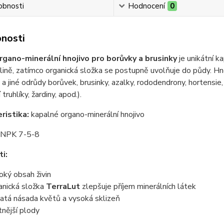
obnosti
Hodnocení
0
nosti
ano-minerální hnojivo pro borůvky a brusinky
je unikátní ka
lině, zatímco organická složka se postupně uvolňuje do půdy. Hno
a jiné odrůdy borůvek, brusinky, azalky, rododendrony, hortensie
truhlíky, žardiny, apod.).
ristika:
kapalné organo-minerální hnojivo
NPK 7-5-8
ti:
oký obsah živin
anická složka
TerraLut
zlepšuje příjem minerálních látek
atá násada květů a vysoká sklizeň
tnější plody