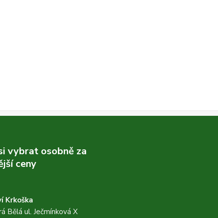
 si vybrat osobně za
jší ceny
í Krkoška
á Bělá ul. Ječmínková X