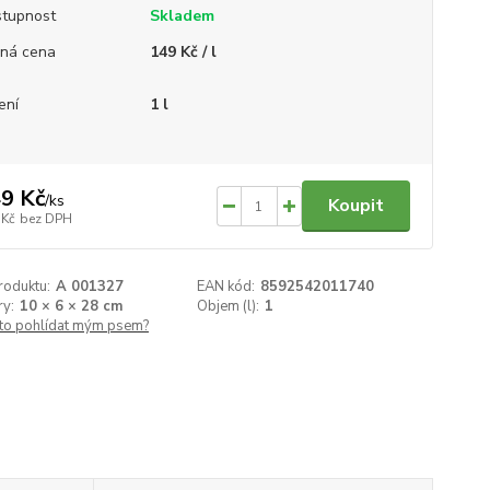
tupnost
Skladem
ná cena
149 Kč / l
ení
1 l
9 Kč
/
ks
Koupit
 Kč
bez DPH
roduktu:
A 001327
EAN kód:
8592542011740
y:
10 × 6 × 28 cm
Objem (l):
1
 to pohlídat mým psem?