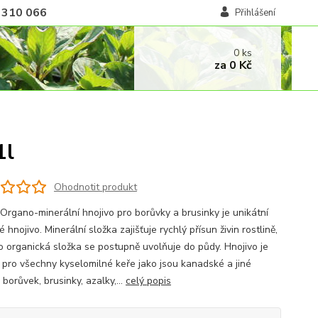
 310 066
Přihlášení
0
ks
za
0 Kč
1l
Ohodnotit produkt
rgano-minerální hnojivo pro borůvky a brusinky je unikátní
 hnojivo. Minerální složka zajišťuje rychlý přísun živin rostlině,
o organická složka se postupně uvolňuje do půdy. Hnojivo je
 pro všechny kyselomilné keře jako jsou kanadské a jiné
borůvek, brusinky, azalky,...
celý popis