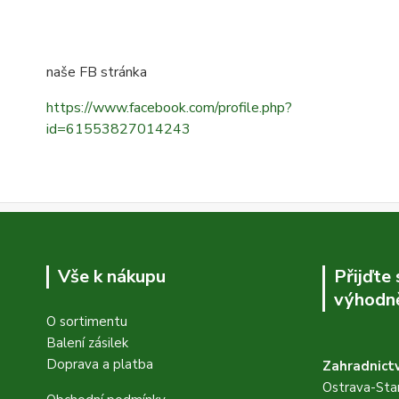
naše FB stránka
https://www.facebook.com/profile.php?
id=61553827014243
Vše k nákupu
Přijďte
výhodně
O sortimentu
Balení zásilek
Doprava a platba
Zahradnictv
Ostrava-Star