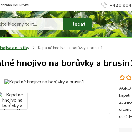
+420 604
chrana soukromí
Hledat
nojiva a postřiky
Kapalné hnojivo na borůvky a brusin1l
lné hnojivo na borůvky a brusin
AGRO O
kapalné
zatímc
určeno
odrůdy 