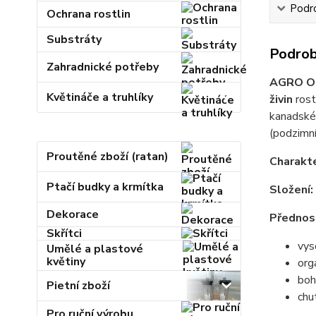
Podr
Ochrana rostlin
Substráty
Podrob
Zahradnické potřeby
AGRO Org
Květináče a truhlíky
živin
rost
kanadské 
(podzimní 
Proutěné zboží (ratan)
Charakte
Ptačí budky a krmítka
Složení:
Dekorace
Přednos
Skřítci
vys
Umělé a plastové
květiny
org
boh
Pietní zboží
chu
Pro ruční výrobu