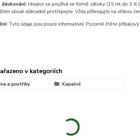
a dávkování:
Hnojivo se používá ve formě zálivky (15 ml do 3-6 l
itím obsah důkladně protřepejte. Vždy přihnojujte na vlhkou ze
ění:
Tyto údaje jsou pouze informativní. Pozorně čtěte příbalový 
zařazeno v kategoriích
iva a postřiky
Kapalné