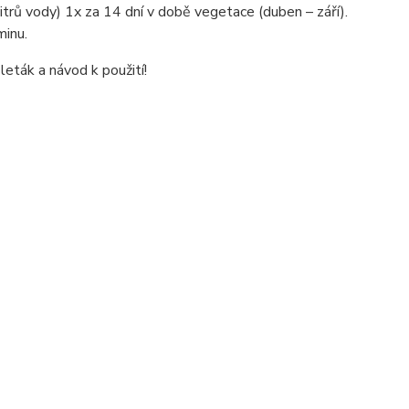
itrů vody) 1x za 14 dní v době vegetace (duben – září).
minu.
leták a návod k použití!