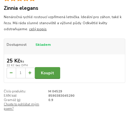
Zinnia elegans
Nenáročná rychlé rostoucí vzpřímená letnička. Ideální pro záhon, také k
řezu. Má ráda slunné stanoviště a výživné půdy. Odkvětlé květy
odstraňujeme.
celý popis
Dostupnost
Skladem
25 Kč
/
ks
22 Kč
bez DPH
Koupit
Číslo produktu:
M 04529
EAN kód:
8590383045290
Gramáž (g):
0.9
Chcete to pohlídat mým
psem?