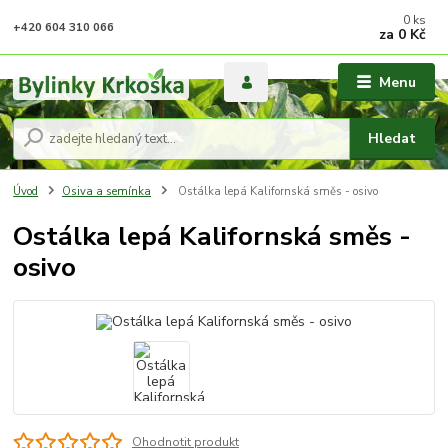
0
ks
+420 604 310 066
za
0 Kč
Menu
Hledat
Úvod
Osiva a semínka
Ostálka lepá Kalifornská směs - osivo
Ostálka lepá Kalifornská směs -
osivo
Ohodnotit produkt