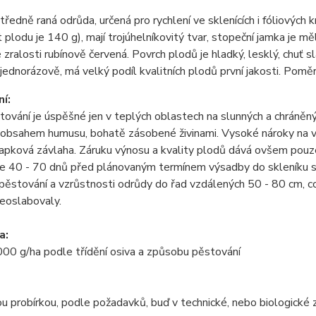
tředně raná odrůda, určená pro rychlení ve sklenících i fóliových
plodu je 140 g), mají trojúhelníkovitý tvar, stopeční jamka je mě
 zralosti rubínově červená. Povrch plodů je hladký, lesklý, chuť 
ednorázově, má velký podíl kvalitních plodů první jakosti. Poměr 
í:
tování je úspěšné jen v teplých oblastech na slunných a chráněn
bsahem humusu, bohatě zásobené živinami. Vysoké nároky na vel
apková závlaha. Záruku výnosu a kvality plodů dává ovšem pouze 
 40 - 70 dnů před plánovaným termínem výsadby do skleníku s
ěstování a vzrůstnosti odrůdy do řad vzdálených 50 - 80 cm, cca 
neoslabovaly.
a:
00 g/ha podle třídění osiva a způsobu pěstování
 probírkou, podle požadavků, buď v technické, nebo biologické z