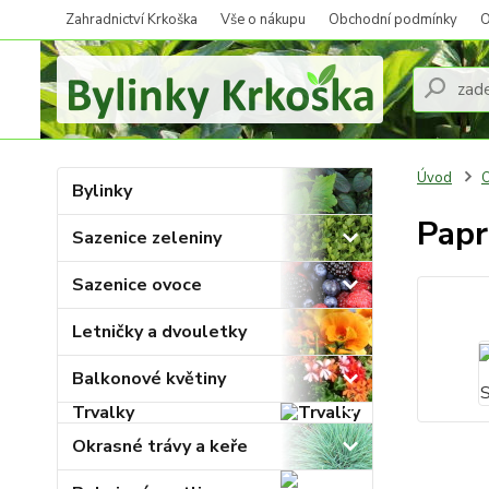
Zahradnictví Krkoška
Vše o nákupu
Obchodní podmínky
O
Úvod
O
Bylinky
Papr
Sazenice zeleniny
Sazenice ovoce
Letničky a dvouletky
Balkonové květiny
Trvalky
Okrasné trávy a keře