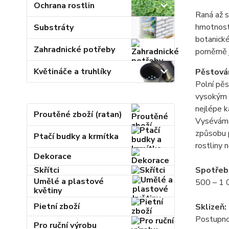
Ochrana rostlin
Raná až s
hmotnost 
Substráty
botanické
Zahradnické potřeby
poměrně j
Květináče a truhlíky
Pěstován
Polní pěs
vysokým o
nejlépe k
Proutěné zboží (ratan)
Vyséváme
způsobu p
Ptačí budky a krmítka
rostliny 
Dekorace
Skřítci
Spotřeb
Umělé a plastové
500 – 1 0
květiny
Pietní zboží
Sklizeň:
Postupnou
Pro ruční výrobu