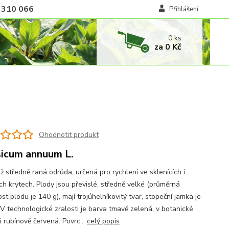
 310 066
Přihlášení
0
ks
za
0 Kč
Ohodnotit produkt
icum annuum L.
ž středně raná odrůda, určená pro rychlení ve sklenících i
ch krytech. Plody jsou převislé, středně velké (průměrná
t plodu je 140 g), mají trojúhelníkovitý tvar, stopeční jamka je
 V technologické zralosti je barva tmavě zelená, v botanické
i rubínově červená. Povrc...
celý popis