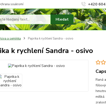
+420 604
chrana soukromí
Hledat
siva a semínka
Paprika k rychlení Sandra - osivo
ika k rychlení Sandra - osivo
Caps
Raná a
fóliový
hmotnos
mělká.
zralost