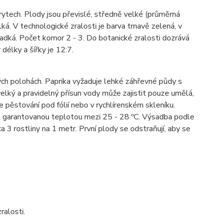
 krytech. Plody jsou převislé, středně velké (průměrná
lká. V technologické zralosti je barva tmavě zelená, v
sladká. Počet komor 2 - 3. Do botanické zralosti dozrává
délky a šířky je 12:7.
ých polohách. Paprika vyžaduje lehké záhřevné půdy s
ký a pravidelný přísun vody může zajistit pouze umělá,
pěstování pod fólií nebo v rychlírenském skleníku.
 garantovanou teplotou mezi 25 - 28 ºC. Výsadba podle
3 rostliny na 1 metr. První plody se odstraňují, aby se
ralosti.