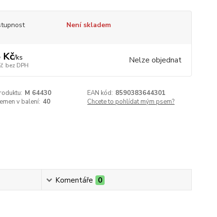
tupnost
Není skladem
 Kč
/
ks
Nelze objednat
Kč
bez DPH
roduktu:
M 64430
EAN kód:
8590383644301
emen v balení:
40
Chcete to pohlídat mým psem?
Komentáře
0