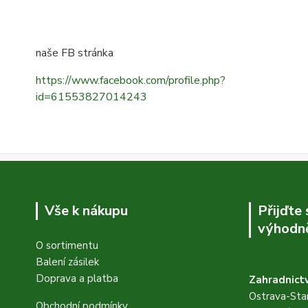
naše FB stránka
https://www.facebook.com/profile.php?
id=61553827014243
Vše k nákupu
Přijďte
výhodně
O sortimentu
Balení zásilek
Doprava a platba
Zahradnictv
Ostrava-Star
Obchodní podmínky