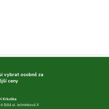
 si vybrat osobně za
jší ceny
í Krkoška
á Bělá ul. Ječmínková X