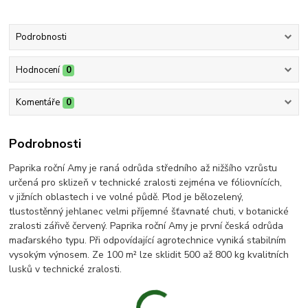
Podrobnosti
Hodnocení
0
Komentáře
0
Podrobnosti
Paprika roční Amy je raná odrůda středního až nižšího vzrůstu
určená pro sklizeň v technické zralosti zejména ve fóliovnících,
v jižních oblastech i ve volné půdě. Plod je bělozelený,
tlustostěnný jehlanec velmi příjemné šťavnaté chuti, v botanické
zralosti zářivě červený. Paprika roční Amy je první česká odrůda
maďarského typu. Při odpovídající agrotechnice vyniká stabilním
vysokým výnosem. Ze 100 m² lze sklidit 500 až 800 kg kvalitních
lusků v technické zralosti.