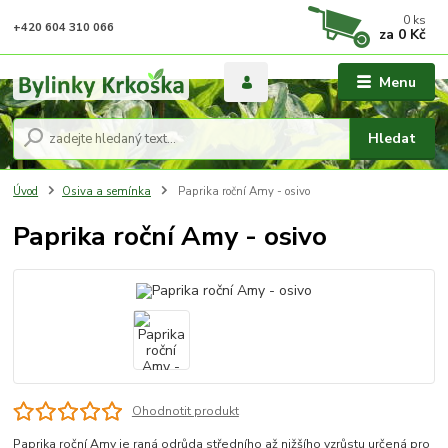
0
ks
+420 604 310 066
za
0 Kč
Menu
Hledat
Úvod
Osiva a semínka
Paprika roční Amy - osivo
Paprika roční Amy - osivo
Ohodnotit produkt
Paprika roční Amy je raná odrůda středního až nižšího vzrůstu určená pro