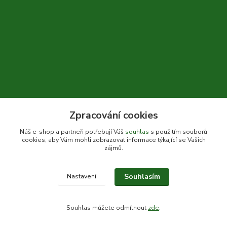
Zpracování cookies
+420 604 310 066
Náš e-shop a partneři potřebují Váš
souhlas
s použitím souborů
cookies, aby Vám mohli zobrazovat informace týkající se Vašich
info@bylinkykrkoska.cz
zájmů.
Souhlasím
Nastavení
© Bylinky Krkoška 2020-2026
Souhlas můžete odmítnout
zde
.
Vytvořeno na
Eshop-rychle.cz