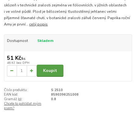
sklizeň v technické zralosti zejména ve fóliovnících, v jižních oblastech
i ve volné půdě. Plod je bělozelený, tlustostěnný jehlanec velmi
příjemné šťavnaté chuti, v botanické zralosti zářivě červený. Paprika roční
Amy je první...
celý popis
Dostupnost
Skladem
51 Kč
/
ks
46 Kč
bez DPH
Koupit
Číslo produktu:
S 2510
EAN kód:
8590396251008
Gramáž (g):
0.8
Chcete to pohlídat mým
psem?