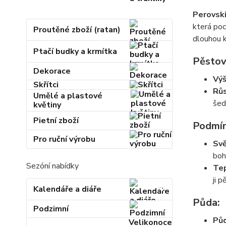
Perovsk
která poc
Proutěné zboží (ratan)
dlouhou k
Ptačí budky a krmítka
Pěstov
Dekorace
Výš
Skřítci
Růs
Umělé a plastové
šed
květiny
Pietní zboží
Podmín
Pro ruční výrobu
Svě
boh
Sezóní nabídky
Tep
ji 
Kalendáře a diáře
Půda:
Podzimní
Půd
Velikonoce