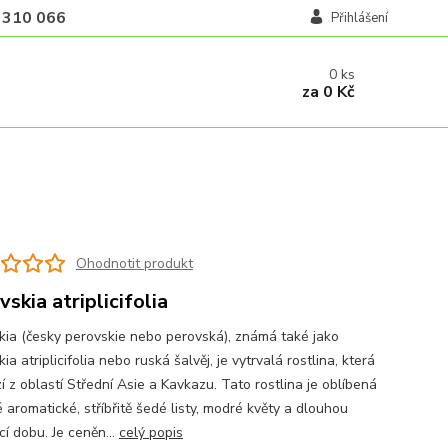
 310 066
Přihlášení
0
ks
za
0 Kč
Ohodnotit produkt
vskia atriplicifolia
kia (česky perovskie nebo perovská), známá také jako
ia atriplicifolia nebo ruská šalvěj, je vytrvalá rostlina, která
 z oblastí Střední Asie a Kavkazu. Tato rostlina je oblíbená
 aromatické, stříbřitě šedé listy, modré květy a dlouhou
í dobu. Je ceněn...
celý popis