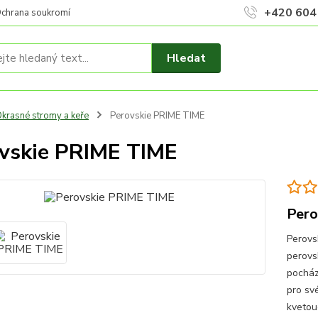
+420 604
chrana soukromí
Hledat
krasné stromy a keře
Perovskie PRIME TIME
vskie PRIME TIME
Pero
Perovs
perovsk
pochází
pro své
kvetouc