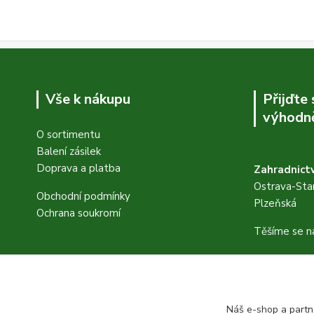
Vše k nákupu
Přijďte
výhodně
O sortimentu
Balení zásilek
Doprava a platba
Zahradnictv
Ostrava-Star
Obchodní podmínky
Plzeňská
Ochrana soukromí
Těšíme se n
FB stránky
https://www
Náš e-shop a partn