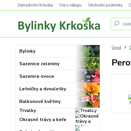
Zahradnictví Krkoška
Vše o nákupu
Obchodní podmínky
O
Úvod
O
Bylinky
Pero
Sazenice zeleniny
Sazenice ovoce
Letničky a dvouletky
Balkonové květiny
Trvalky
Okrasné trávy a keře