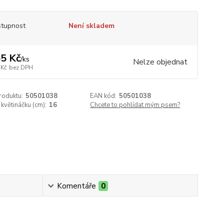
tupnost
Není skladem
5 Kč
/
ks
Nelze objednat
 Kč
bez DPH
roduktu:
50501038
EAN kód:
50501038
květináčku (cm):
16
Chcete to pohlídat mým psem?
Komentáře
0