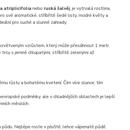
 atriplicifolia
nebo
ruská šalvěj
, je vytrvalá rostlina,
pro své aromatické, stříbřitě šedé listy, modré květy a
ideální pro suché a slunné zahrady.
 rozvětveným vzrůstem, který může přesáhnout 1 metr.
 trsy s jemně chlupatými, stříbřitě zelenými až
vému růstu a bohatému kvetení. Čím více slunce, tím
oevropské podmínky, ale v chladnějších oblastech je lepší
mních měsících.
půdu. Nejlépe roste v písčité, lehce vápenaté půdě.