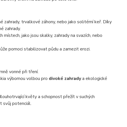
é zahrady, trvalkové záhony, nebo jako solitérní keř. Díky
né zahrady.
h místech, jako jsou skalky, zahrady na svazích, nebo
 pomoci stabilizovat půdu a zamezit erozi.
emně vonné při tření.
ovskia výbornou volbou pro
divoké zahrady
a ekologické
dlouhotrvající květy a schopnost přežít v suchých
 svůj potenciál.