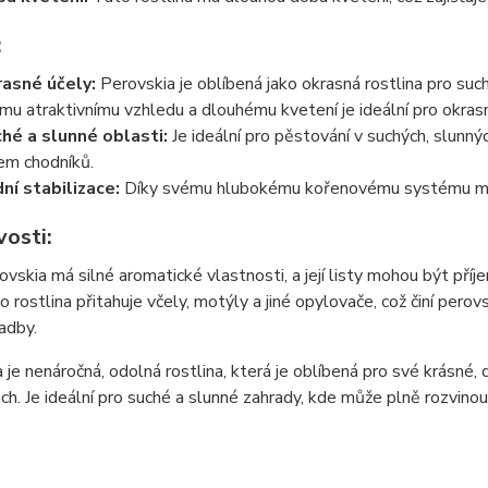
:
asné účely:
Perovskia je oblíbená jako okrasná rostlina pro such
mu atraktivnímu vzhledu a dlouhému kvetení je ideální pro okras
hé a slunné oblasti:
Je ideální pro pěstování v suchých, slunnýc
em chodníků.
ní stabilizace:
Díky svému hlubokému kořenovému systému může
vosti:
ovskia má silné aromatické vlastnosti, a její listy mohou být příj
o rostlina přitahuje včely, motýly a jiné opylovače, což činí per
adby.
 je nenáročná, odolná rostlina, která je oblíbená pro své krásné, 
h. Je ideální pro suché a slunné zahrady, kde může plně rozvinout