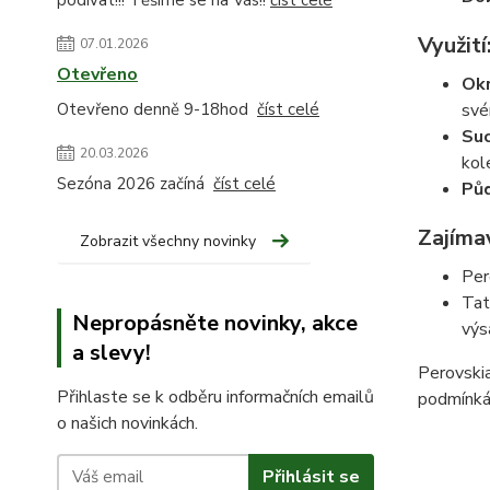
podívat!!! Těšíme se na Vás!!
číst celé
Využití
07.01.2026
Otevřeno
Okr
Otevřeno denně 9-18hod
číst celé
své
Suc
20.03.2026
kol
Sezóna 2026 začíná
číst celé
Půd
Zajíma
Zobrazit všechny novinky
Per
Tat
Nepropásněte novinky, akce
výs
a slevy!
Perovskia
Přihlaste se k odběru informačních emailů
podmínkác
o našich novinkách.
Přihlásit se