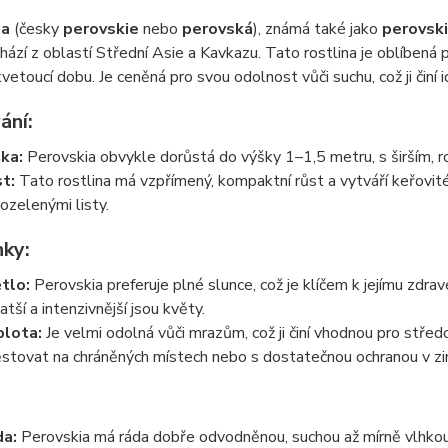
ia
(česky
perovskie
nebo
perovská
), známá také jako
perovskia
hází z oblastí Střední Asie a Kavkazu. Tato rostlina je oblíbená 
vetoucí dobu. Je ceněná pro svou odolnost vůči suchu, což ji činí 
ání:
ka:
Perovskia obvykle dorůstá do výšky 1–1,5 metru, s širším,
t:
Tato rostlina má vzpřímený, kompaktní růst a vytváří keřovité
ozelenými listy.
ky:
tlo:
Perovskia preferuje plné slunce, což je klíčem k jejímu zdra
atší a intenzivnější jsou květy.
lota:
Je velmi odolná vůči mrazům, což ji činí vhodnou pro střed
pěstovat na chráněných místech nebo s dostatečnou ochranou v zi
a:
Perovskia má ráda dobře odvodněnou, suchou až mírně vlhkou 