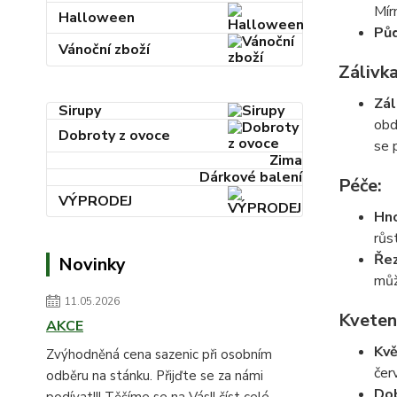
Mírn
Halloween
Půd
Vánoční zboží
Zálivka
Zál
Sirupy
obd
Dobroty z ovoce
se 
Zima
Dárkové balení
Péče:
VÝPRODEJ
Hno
růs
Řez
Novinky
můž
11.05.2026
Kveten
AKCE
Kvě
Zvýhodněná cena sazenic při osobním
čer
odběru na stánku. Přijďte se za námi
Dob