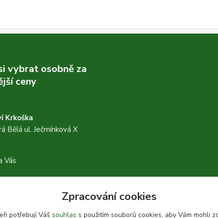
 si vybrat osobně za
jší ceny
í Krkoška
á Bělá ul. Ječmínková X
a Vás
Zpracování cookies
.facebook.com/profile.php?
eři potřebují Váš
souhlas
s použitím souborů cookies, aby Vám mohli z