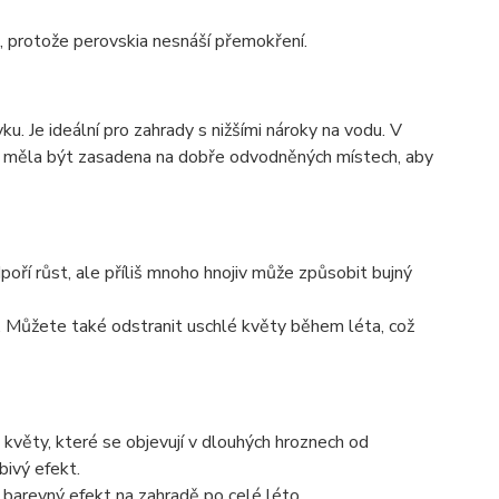
 protože perovskia nesnáší přemokření.
ku. Je ideální pro zahrady s nižšími nároky na vodu. V
by měla být zasadena na dobře odvodněných místech, aby
poří růst, ale příliš mnoho hnojiv může způsobit bujný
st. Můžete také odstranit uschlé květy během léta, což
květy, které se objevují v dlouhých hroznech od
bivý efekt.
 barevný efekt na zahradě po celé léto.