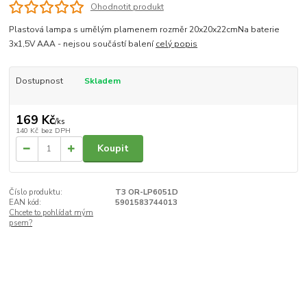
Ohodnotit produkt
Plastová lampa s umělým plamenem rozměr 20x20x22cmNa baterie
3x1,5V AAA - nejsou součástí balení
celý popis
Dostupnost
Skladem
169 Kč
/
ks
140 Kč
bez DPH
Koupit
Číslo produktu:
T3 OR-LP6051D
EAN kód:
5901583744013
Chcete to pohlídat mým
psem?