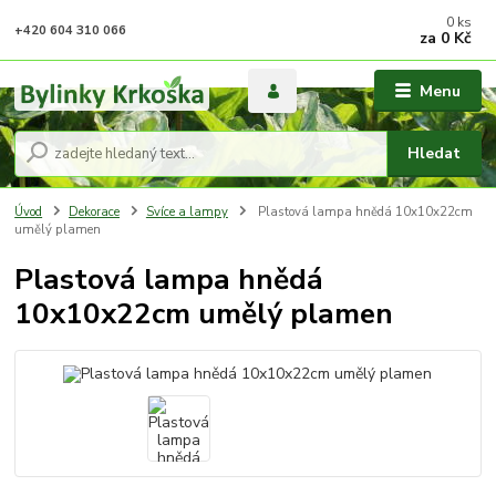
0
ks
+420 604 310 066
za
0 Kč
Menu
Hledat
Úvod
Dekorace
Svíce a lampy
Plastová lampa hnědá 10x10x22cm
umělý plamen
Plastová lampa hnědá
10x10x22cm umělý plamen