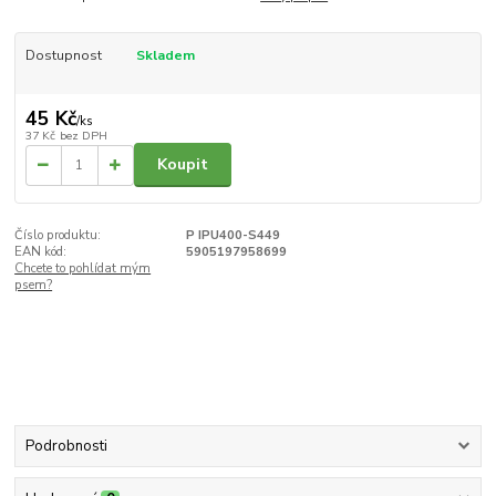
Dostupnost
Skladem
45 Kč
/
ks
37 Kč
bez DPH
Koupit
Číslo produktu:
P IPU400-S449
EAN kód:
5905197958699
Chcete to pohlídat mým
psem?
Podrobnosti