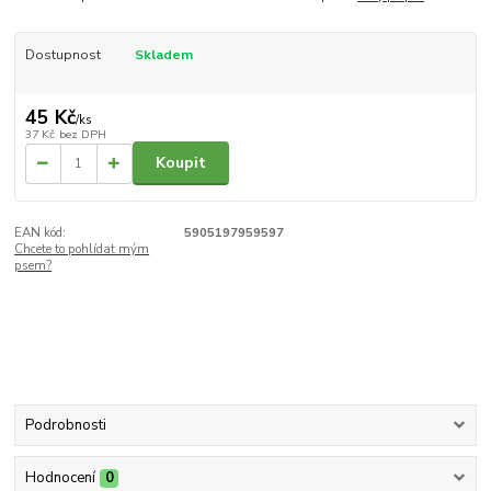
Dostupnost
Skladem
45 Kč
/
ks
37 Kč
bez DPH
Koupit
EAN kód:
5905197959597
Chcete to pohlídat mým
psem?
Podrobnosti
Hodnocení
0