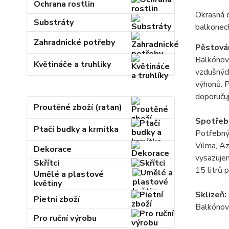
Ochrana rostlin
Okrasná d
Substráty
balkonech
Zahradnické potřeby
Pěstován
Balkónová
Květináče a truhlíky
vzdušnýc
výhonů. 
doporučuj
Proutěné zboží (ratan)
Spotřeb
Ptačí budky a krmítka
Potřebný 
Vilma, Az
Dekorace
vysazuje
Skřítci
15 litrů 
Umělé a plastové
květiny
Sklizeň:
Pietní zboží
Balkónová
Pro ruční výrobu