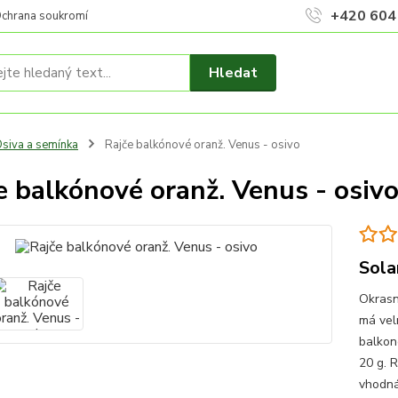
+420 604
chrana soukromí
Hledat
siva a semínka
Rajče balkónové oranž. Venus - osivo
e balkónové oranž. Venus - osiv
Sola
Okrasn
má velm
balkon
20 g. 
vhodná