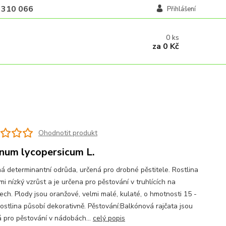
 310 066
Přihlášení
0
ks
za
0 Kč
o
Ohodnotit produkt
num lycopersicum L.
á determinantní odrůda, určená pro drobné pěstitele. Rostlina
i nízký vzrůst a je určena pro pěstování v truhlících na
ech. Plody jsou oranžové, velmi malé, kulaté, o hmotnosti 15 -
Rostlina působí dekorativně. Pěstování:Balkónová rajčata jsou
 pro pěstování v nádobách...
celý popis