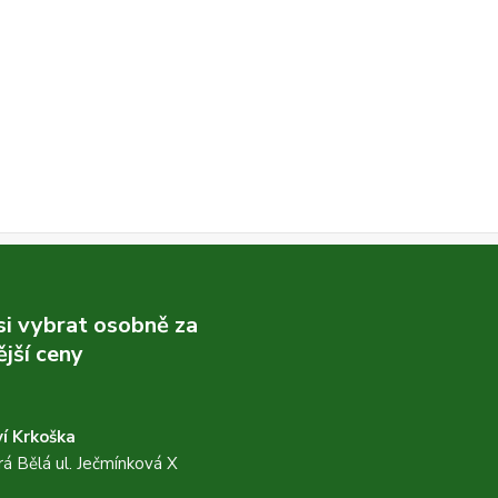
 si vybrat osobně za
jší ceny
í Krkoška
á Bělá ul. Ječmínková X