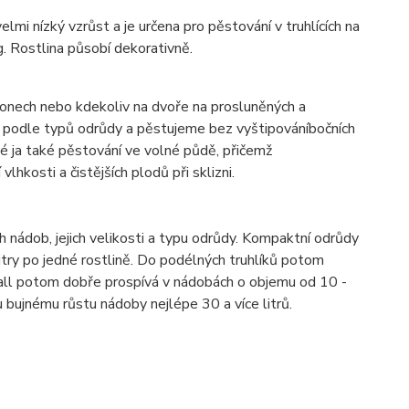
mi nízký vzrůst a je určena pro pěstování v truhlících na
. Rostlina působí dekorativně.
konech nebo kdekoliv na dvoře na prosluněných a
 podle typů odrůdy a pěstujeme bez vyštipováníbočních
 ja také pěstování ve volné půdě, přičemž
hkosti a čistějších plodů při sklizni.
nádob, jejich velikosti a typu odrůdy. Kompaktní odrůdy
try po jedné rostlině. Do podélných truhlíků potom
all potom dobře prospívá v nádobách o objemu od 10 -
 bujnému růstu nádoby nejlépe 30 a více litrů.