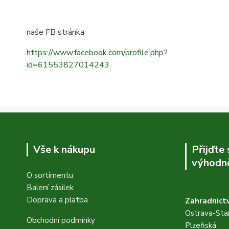
naše FB stránka
https://www.facebook.com/profile.php?
id=61553827014243
Vše k nákupu
Přijďte
výhodně
O sortimentu
Balení zásilek
Doprava a platba
Zahradnictv
Ostrava-Star
Obchodní podmínky
Plzeňská