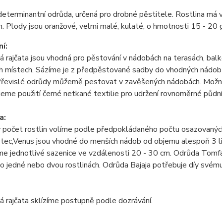
eterminantní odrůda, určená pro drobné pěstitele. Rostlina má vel
. Plody jsou oranžové, velmi malé, kulaté, o hmotnosti 15 - 20 g
í:
 rajčata jsou vhodná pro pěstování v nádobách na terasách, bal
h místech. Sázíme je z předpěstované sadby do vhodných nádob
Převislé odrůdy můžemě pestovat v zavěšených nádobách. Možné
eme použití černé netkané textilie pro udržení rovnoměrné půdní vl
a:
počet rostlin volíme podle předpokládaného počtu osazovaných 
tec,Venus jsou vhodné do menších nádob od objemu alespoň 3 li
me jednotlivé sazenice ve vzdálenosti 20 - 30 cm. Odrůda Tomf
po jedné nebo dvou rostlinách. Odrůda Bajaja potřebuje díy svému
 rajčata sklízíme postupně podle dozrávání.