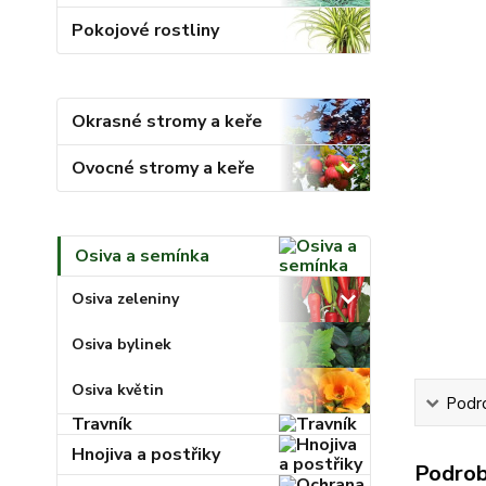
Pokojové rostliny
Okrasné stromy a keře
Ovocné stromy a keře
Osiva a semínka
Osiva zeleniny
Osiva bylinek
Osiva květin
Podr
Travník
Hnojiva a postřiky
Podrob