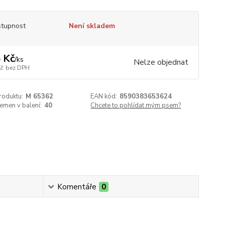
tupnost
Není skladem
 Kč
/
ks
Nelze objednat
Kč
bez DPH
roduktu:
M 65362
EAN kód:
8590383653624
emen v balení:
40
Chcete to pohlídat mým psem?
Komentáře
0