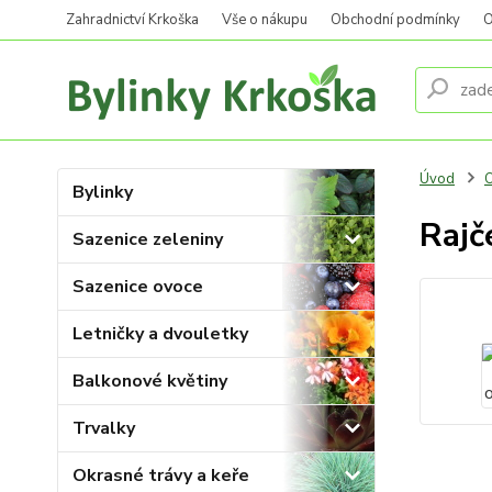
Zahradnictví Krkoška
Vše o nákupu
Obchodní podmínky
O
Úvod
O
Bylinky
Rajč
Sazenice zeleniny
Sazenice ovoce
Letničky a dvouletky
Balkonové květiny
Trvalky
Okrasné trávy a keře