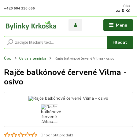
0
ks
+420 604 310 066
za
0 Kč
Menu
Hledat
Úvod
Osiva a semínka
Rajče balkónové červené Vilma - osivo
Rajče balkónové červené Vilma -
osivo
Ohodnotit produkt