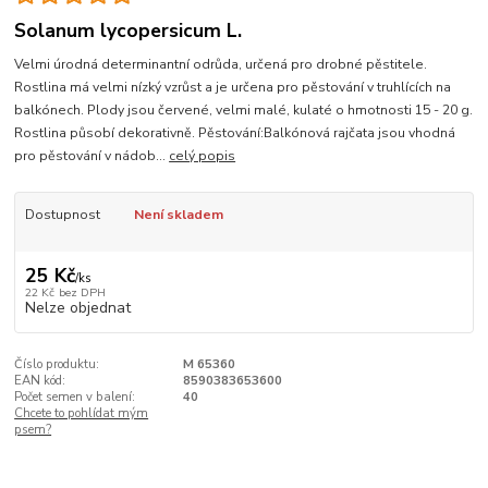
Solanum lycopersicum L.
Velmi úrodná determinantní odrůda, určená pro drobné pěstitele.
Rostlina má velmi nízký vzrůst a je určena pro pěstování v truhlících na
balkónech. Plody jsou červené, velmi malé, kulaté o hmotnosti 15 - 20 g.
Rostlina působí dekorativně. Pěstování:Balkónová rajčata jsou vhodná
pro pěstování v nádob...
celý popis
Dostupnost
Není skladem
25 Kč
/
ks
22 Kč
bez DPH
Nelze objednat
Číslo produktu:
M 65360
EAN kód:
8590383653600
Počet semen v balení:
40
Chcete to pohlídat mým
psem?