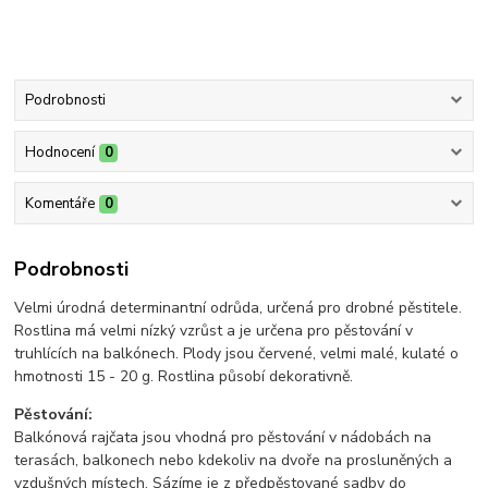
Podrobnosti
Hodnocení
0
Komentáře
0
Podrobnosti
Velmi úrodná determinantní odrůda, určená pro drobné pěstitele.
Rostlina má velmi nízký vzrůst a je určena pro pěstování v
truhlících na balkónech. Plody jsou červené, velmi malé, kulaté o
hmotnosti 15 - 20 g. Rostlina působí dekorativně.
Pěstování:
Balkónová rajčata jsou vhodná pro pěstování v nádobách na
terasách, balkonech nebo kdekoliv na dvoře na prosluněných a
vzdušných místech. Sázíme je z předpěstované sadby do