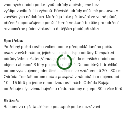
vhodných nádob podle typů odrůdy a pěstujeme bez
vyštipováníbočních výhonů. Převislé odrůdy můžemě pestovat v
zavěšených nádobách. Možné ja také pěstování ve volné půdě,
přičemž doporučujeme použití černé netkané textilie pro udržení
rovnoměrné půdní vlhkosti a čistějších plodů při sklizni.
Spotřeba:
Potřebný počet rostlin volíme podle předpokládaného počtu
osazovaných nádob, jejich velikosti a typu odrůdy. Kompaktní
odrůdy Vilma, Aztec,Venus jsou vhodné do menších nádob od
objemu alespoň 3 litry po jedné rostlině. Do podélných truhlíků
potom vysazujeme jednotlivé sazenice ve vzdálenosti 20 - 30 cm.
Odrůda Tomfall potom dobře prospívá v nádobách o objemu od
10 - 15 litrů po jedné nebo dvou rostlinách. Odrůda Bajaja
potřebuje díy svému bujnému růstu nádoby nejlépe 30 a více litrů.
Sklizeň:
Balkónová rajčata sklízíme postupně podle dozrávání.