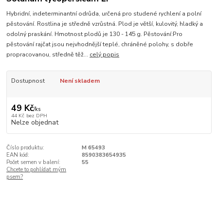
Hybridní, indeterminantní odrůda, určená pro studené rychlení a polní
pěstování. Rostlina je středně vzrůstná. Plod je větší, kulovitý, hladký a
odolný praskání. Hmotnost plodů je 130 - 145 g. Pěstování:Pro
pěstování rajčat jsou nejvhodnější teplé, chráněné polohy, s dobře
propracovanou, středně těž...
celý popis
Dostupnost
Není skladem
49 Kč
/
ks
44 Kč
bez DPH
Nelze objednat
Číslo produktu:
M 65493
EAN kód:
8590383654935
Počet semen v balení:
55
Chcete to pohlídat mým
psem?