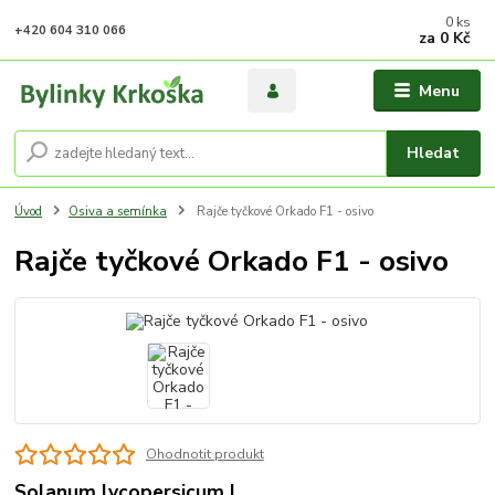
0
ks
+420 604 310 066
za
0 Kč
Menu
Hledat
Úvod
Osiva a semínka
Rajče tyčkové Orkado F1 - osivo
Rajče tyčkové Orkado F1 - osivo
Ohodnotit produkt
Solanum lycopersicum L.