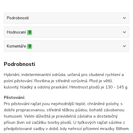
Podrobnosti
Hodnocení
0
Komentáře
0
Podrobnosti
Hybridní, indeterminantní odrůda, určená pro studené rychlení a
polní pěstování. Rostlina je středně vzrůstná. Plod je větší,
kulovitý, hladký a odolný praskání. Hmotnost plodů je 130 - 145 g.
Pěstování:
Pro pěstování rajčat jsou nejvhodnější teplé, chráněné polohy, s
dobře propracovanou, středně těžkou půdou, bohatě zásobenou
humusem. Velmi důležitá je pravidelná závlaha a dostatečný
přísun živin od začátku tvorby plodů. U tyčkových rajčat sázíme z
předpěstované sadby v době, kdy nehrozí přízemní mrazíky. Během