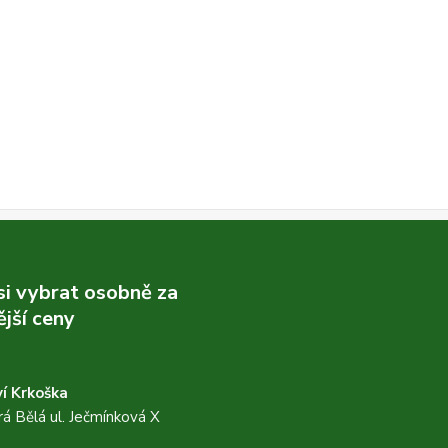
 si vybrat osobně za
jší ceny
í Krkoška
á Bělá ul. Ječmínková X