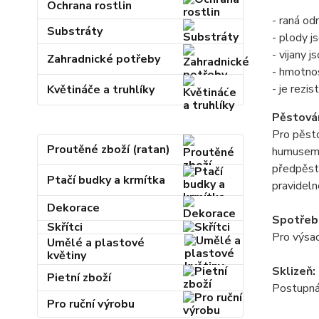
Ochrana rostlin
- raná od
Substráty
- plody j
- vijany 
Zahradnické potřeby
- hmotno
- je rezis
Květináče a truhlíky
Pěstován
Pro pěsto
Proutěné zboží (ratan)
humusem. 
předpěsto
Ptačí budky a krmítka
pravideln
Dekorace
Spotřeb
Skřítci
Pro výsad
Umělé a plastové
květiny
Sklizeň:
Pietní zboží
Postupná 
Pro ruční výrobu