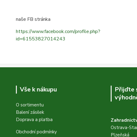
naše FB stránka
https://www.facebook.com/profile.php?
id=61553827014243
Vše k nákupu
Přijďte
výhodně
O sortimentu
Balení zásilek
Doprava a platba
Zahradnictv
Ostrava-Star
Obchodní podmínky
Plzeňská