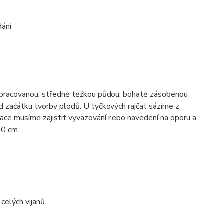
dání
propracovanou, středně těžkou půdou, bohatě zásobenou
od začátku tvorby plodů. U tyčkových rajčat sázíme z
ce musíme zajistit vyvazování nebo navedení na oporu a
50 cm.
celých vijanů.