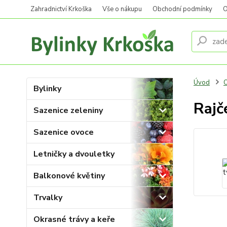
Zahradnictví Krkoška
Vše o nákupu
Obchodní podmínky
O
Úvod
O
Bylinky
Rajč
Sazenice zeleniny
Sazenice ovoce
Letničky a dvouletky
Balkonové květiny
Trvalky
Okrasné trávy a keře