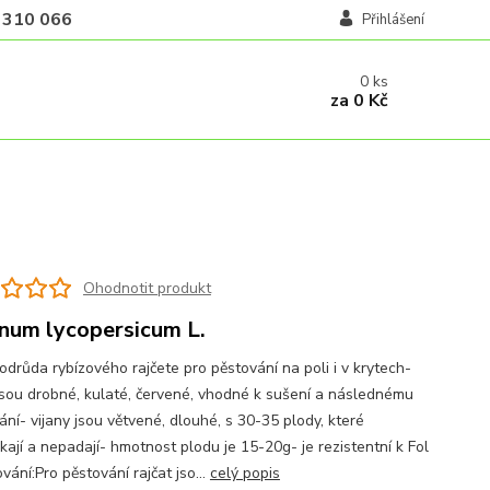
 310 066
Přihlášení
0
ks
za
0 Kč
Ohodnotit produkt
num lycopersicum L.
odrůda rybízového rajčete pro pěstování na poli i v krytech-
jsou drobné, kulaté, červené, vhodné k sušení a následnému
ní- vijany jsou větvené, dlouhé, s 30-35 plody, které
kají a nepadají- hmotnost plodu je 15-20g- je rezistentní k Fol
vání:Pro pěstování rajčat jso...
celý popis