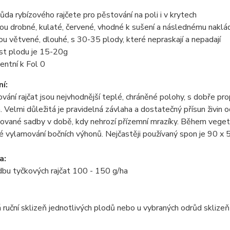
růda rybízového rajčete pro pěstování na poli i v krytech
sou drobné, kulaté, červené, vhodné k sušení a následnému naklá
jsou větvené, dlouhé, s 30-35 plody, které nepraskají a nepadají
st plodu je 15-20g
tentní k Fol 0
í:
vání rajčat jsou nejvhodnější teplé, chráněné polohy, s dobře 
Velmi důležitá je pravidelná závlaha a dostatečný přísun živin 
vané sadby v době, kdy nehrozí přízemní mrazíky. Během vegeta
é vylamování bočních výhonů. Nejčastěji používaný spon je 90 x 
a:
bu tyčkových rajčat 100 - 150 g/ha
ruční sklizeň jednotlivých plodů nebo u vybraných odrůd sklizeň 