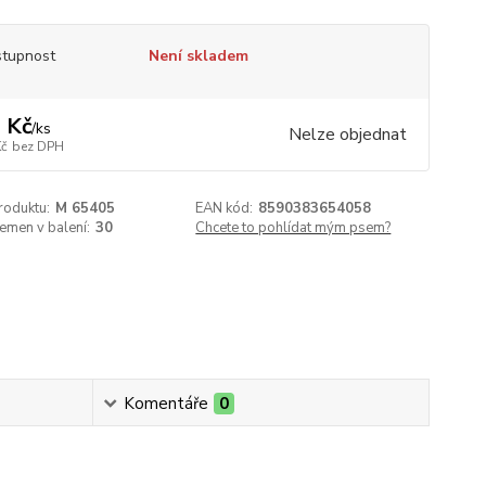
tupnost
Není skladem
 Kč
/
ks
Nelze objednat
Kč
bez DPH
roduktu:
M 65405
EAN kód:
8590383654058
emen v balení:
30
Chcete to pohlídat mým psem?
Komentáře
0