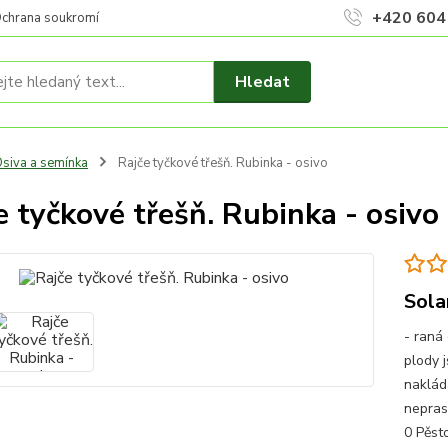
+420 604
chrana soukromí
Hledat
siva a semínka
Rajče tyčkové třešň. Rubinka - osivo
e tyčkové třešň. Rubinka - osivo
Sola
- raná 
plody 
nakládá
nepras
0 Pěsto