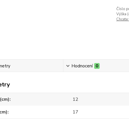
Číslo p
Výška (
Chcete
metry
Hodnocení
0
etry
(cm)
12
(cm)
17