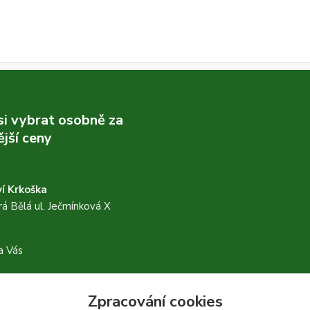
 si vybrat osobně za
jší ceny
í Krkoška
á Bělá ul. Ječmínková X
a Vás
Zpracování cookies