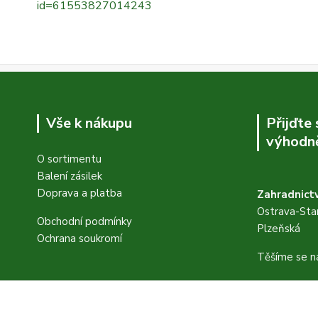
id=61553827014243
Vše k nákupu
Přijďte
výhodně
O sortimentu
Balení zásilek
Doprava a platba
Zahradnictv
Ostrava-Star
Obchodní podmínky
Plzeňská
Ochrana soukromí
Těšíme se n
FB stránky