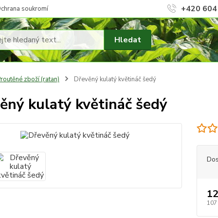
+420 604
chrana soukromí
Hledat
routěné zboží (ratan)
Dřevěný kulatý květináč šedý
ěný kulatý květináč šedý
Dos
12
107