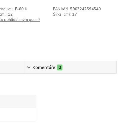
roduktu:
F-60 š
EAN kód:
5903242594540
cm):
12
Šířka (cm):
17
 to pohlídat mým psem?
Komentáře
0