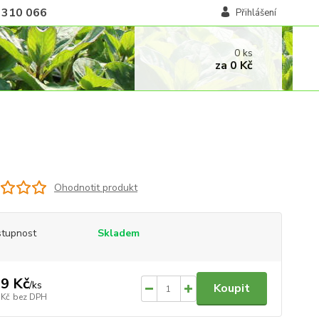
 310 066
Přihlášení
0
ks
za
0 Kč
Ohodnotit produkt
tupnost
Skladem
9 Kč
/
ks
Koupit
 Kč
bez DPH