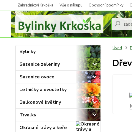
Zahradnictví Krkoška
Vše o nákupu
Obchodní podmínky
O
Úvod
P
Bylinky
Dřev
Sazenice zeleniny
Sazenice ovoce
Letničky a dvouletky
Balkonové květiny
Trvalky
Okrasné trávy a keře