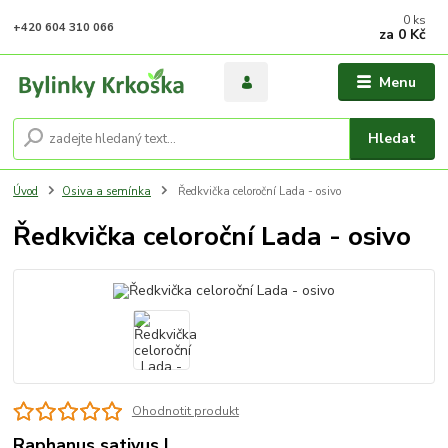
0
ks
+420 604 310 066
za
0 Kč
Menu
Hledat
Úvod
Osiva a semínka
Ředkvička celoroční Lada - osivo
Ředkvička celoroční Lada - osivo
Ohodnotit produkt
Raphanus sativus L.