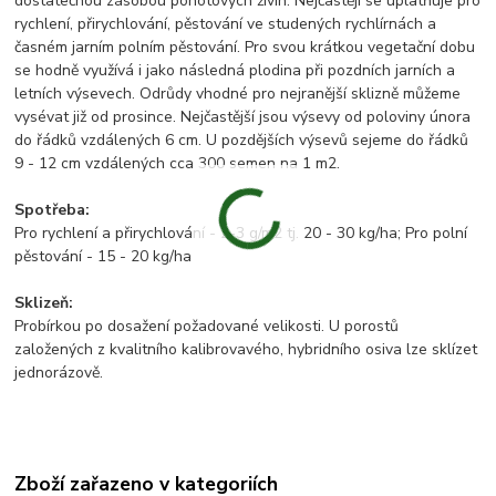
dostatečnou zásobou pohotových živin. Nejčastěji se uplatňuje pro
rychlení, přirychlování, pěstování ve studených rychlírnách a
časném jarním polním pěstování. Pro svou krátkou vegetační dobu
se hodně využívá i jako následná plodina při pozdních jarních a
letních výsevech. Odrůdy vhodné pro nejranější sklizně můžeme
vysévat již od prosince. Nejčastější jsou výsevy od poloviny února
do řádků vzdálených 6 cm. U pozdějších výsevů sejeme do řádků
9 - 12 cm vzdálených cca 300 semen na 1 m2.
Spotřeba:
Pro rychlení a přirychlování - 2-3 g/m2 tj. 20 - 30 kg/ha; Pro polní
pěstování - 15 - 20 kg/ha
Sklizeň:
Probírkou po dosažení požadované velikosti. U porostů
založených z kvalitního kalibrovavého, hybridního osiva lze sklízet
jednorázově.
Zboží zařazeno v kategoriích