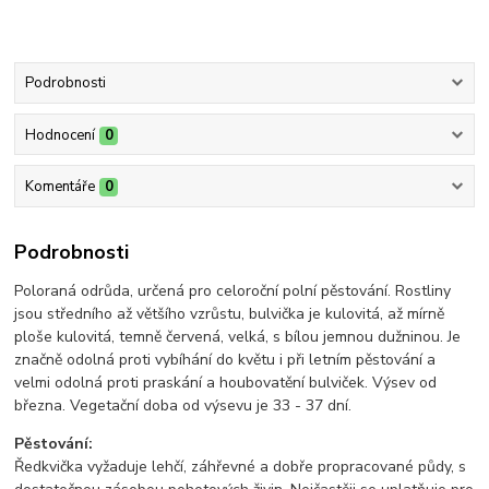
Podrobnosti
Hodnocení
0
Komentáře
0
Podrobnosti
Poloraná odrůda, určená pro celoroční polní pěstování. Rostliny
jsou středního až většího vzrůstu, bulvička je kulovitá, až mírně
ploše kulovitá, temně červená, velká, s bílou jemnou dužninou. Je
značně odolná proti vybíhání do květu i při letním pěstování a
velmi odolná proti praskání a houbovatění bulviček. Výsev od
března. Vegetační doba od výsevu je 33 - 37 dní.
Pěstování:
Ředkvička vyžaduje lehčí, záhřevné a dobře propracované půdy, s