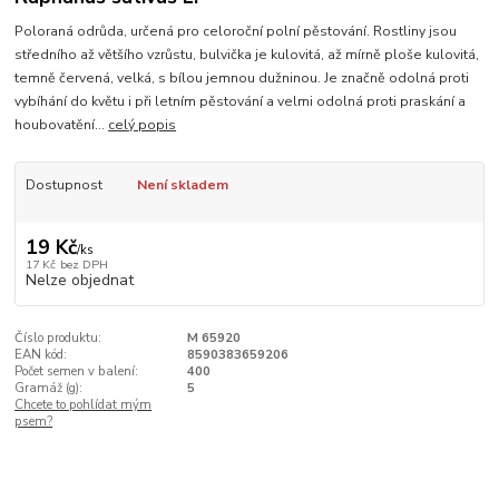
Poloraná odrůda, určená pro celoroční polní pěstování. Rostliny jsou
středního až většího vzrůstu, bulvička je kulovitá, až mírně ploše kulovitá,
temně červená, velká, s bílou jemnou dužninou. Je značně odolná proti
vybíhání do květu i při letním pěstování a velmi odolná proti praskání a
houbovatění...
celý popis
Dostupnost
Není skladem
19 Kč
/
ks
17 Kč
bez DPH
Nelze objednat
Číslo produktu:
M 65920
EAN kód:
8590383659206
Počet semen v balení:
400
Gramáž (g):
5
Chcete to pohlídat mým
psem?