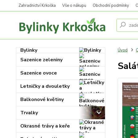
Zahradnictví Krkoška
Vše o nákupu
Obchodní podmínky
O
Bylinky
Úvod
O
Sazenice zeleniny
Salá
Sazenice ovoce
Letničky a dvouletky
Balkonové květiny
Trvalky
Okrasné trávy a keře