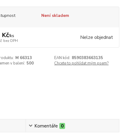
tupnost
Není skladem
 Kč
/
ks
Nelze objednat
Kč
bez DPH
roduktu:
M 66313
EAN kód:
8590383663135
emen v balení:
500
Chcete to pohlídat mým psem?
Komentáře
0