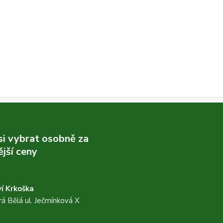
 si vybrat osobně za
jší ceny
í Krkoška
á Bělá ul. Ječmínková X