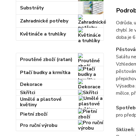
Substráty
Podrob
Zahradnické potřeby
Odrůda, u
chybí. Je
Květináče a truhlíky
doba je 6
Pěstován
Salátu ne
Proutěné zboží (ratan)
Vzhledem 
pěstování
Ptačí budky a krmítka
přepichov
Dekorace
Výsadba p
Skřítci
mělce, př
Umělé a plastové
květiny
Spotřeb
Pietní zboží
pro před
Pro ruční výrobu
Sklizeň: