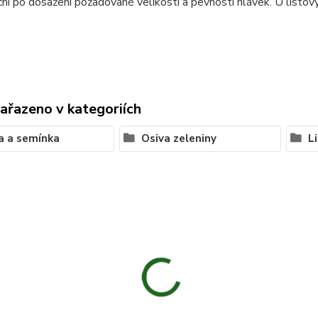
ní po dosažení požadované velikosti a pevnosti hlávek. U listovýc
zařazeno v kategoriích
a a semínka
Osiva zeleniny
L