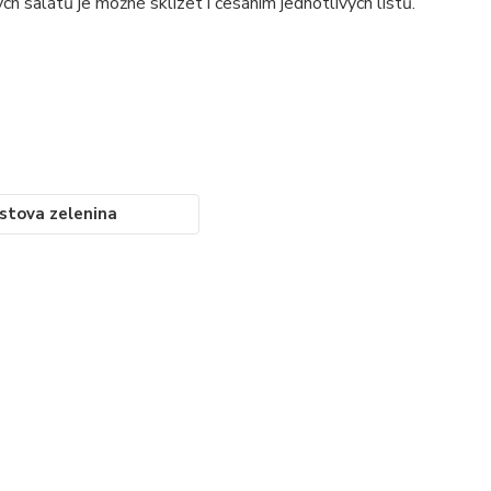
h salátů je možné sklízet i česáním jednotlivých listů.
istova zelenina