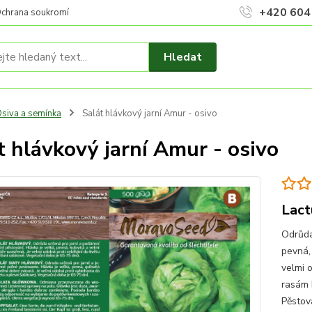
+420 604
chrana soukromí
Hledat
siva a semínka
Salát hlávkový jarní Amur - osivo
t hlávkový jarní Amur - osivo
Lact
Odrůda,
pevná,
velmi o
rasám N
Pěstová