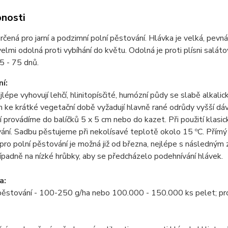
nosti
rčená pro jarní a podzimní polní pěstování. Hlávka je velká, pevn
 velmi odolná proti vybíhání do květu. Odolná je proti plísni salá
5 - 75 dnů.
í:
jlépe vyhovují lehčí, hlinitopísčité, humózní půdy se slabě alkal
ke krátké vegetační době vyžadují hlavně rané odrůdy vyšší dá
 provádíme do balíčků 5 x 5 cm nebo do kazet. Při použití klasic
ání. Sadbu pěstujeme při nekolísavé teplotě okolo 15 ºC. Přím
ro polní pěstování je možná již od března, nejlépe s následným z
ípadně na nízké hrůbky, aby se předcházelo podehnívání hlávek.
a:
pěstování - 100-250 g/ha nebo 100.000 - 150.000 ks pelet; pro