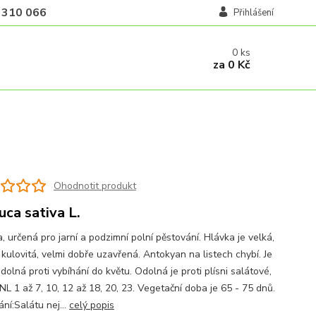
 310 066
Přihlášení
0
ks
za
0 Kč
Ohodnotit produkt
uca sativa L.
 určená pro jarní a podzimní polní pěstování. Hlávka je velká,
 kulovitá, velmi dobře uzavřená. Antokyan na listech chybí. Je
dolná proti vybíhání do květu. Odolná je proti plísni salátové,
L 1 až 7, 10, 12 až 18, 20, 23. Vegetační doba je 65 - 75 dnů.
ní:Salátu nej...
celý popis