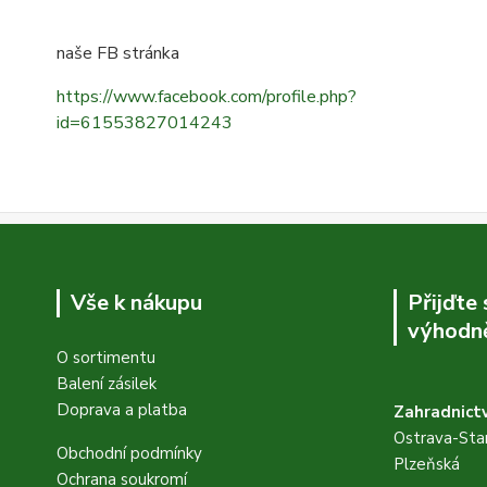
naše FB stránka
https://www.facebook.com/profile.php?
id=61553827014243
Vše k nákupu
Přijďte
výhodně
O sortimentu
Balení zásilek
Doprava a platba
Zahradnictv
Ostrava-Star
Obchodní podmínky
Plzeňská
Ochrana soukromí