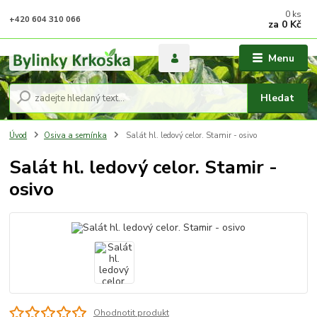
0
ks
+420 604 310 066
za
0 Kč
Menu
Hledat
Úvod
Osiva a semínka
Salát hl. ledový celor. Stamir - osivo
Salát hl. ledový celor. Stamir -
osivo
Ohodnotit produkt