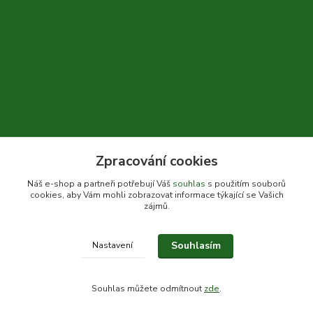
Zpracování cookies
+420 604 310 066
Náš e-shop a partneři potřebují Váš
souhlas
s použitím souborů
cookies, aby Vám mohli zobrazovat informace týkající se Vašich
info@bylinkykrkoska.cz
zájmů.
Souhlasím
Nastavení
© Bylinky Krkoška 2020-2026
Souhlas můžete odmítnout
zde
.
Vytvořeno na
Eshop-rychle.cz