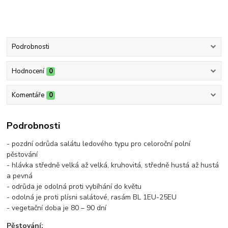
Podrobnosti
Hodnocení
0
Komentáře
0
Podrobnosti
- pozdní odrůda salátu ledového typu pro celoroční polní
pěstování
- hlávka středně velká až velká, kruhovitá, středně hustá až hustá
a pevná
- odrůda je odolná proti vybíhání do květu
- odolná je proti plísni salátové, rasám BL 1EU-25EU
- vegetační doba je 80 – 90 dní
Pěstování: