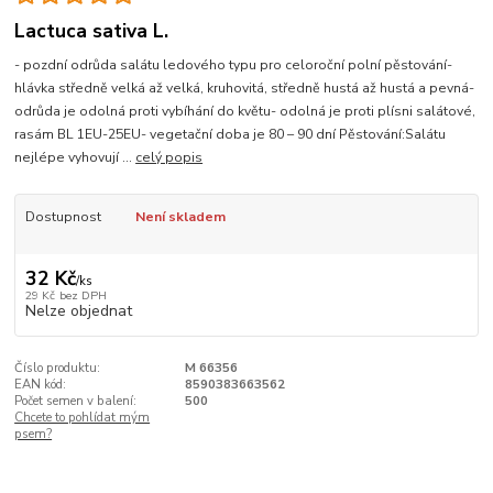
Lactuca sativa L.
- pozdní odrůda salátu ledového typu pro celoroční polní pěstování-
hlávka středně velká až velká, kruhovitá, středně hustá až hustá a pevná-
odrůda je odolná proti vybíhání do květu- odolná je proti plísni salátové,
rasám BL 1EU-25EU- vegetační doba je 80 – 90 dní Pěstování:Salátu
nejlépe vyhovují ...
celý popis
Dostupnost
Není skladem
32 Kč
/
ks
29 Kč
bez DPH
Nelze objednat
Číslo produktu:
M 66356
EAN kód:
8590383663562
Počet semen v balení:
500
Chcete to pohlídat mým
psem?