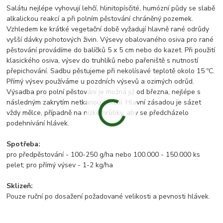
Salátu nejlépe vyhovují lehčí, hlinitopísčité, humózní půdy se slabě
alkalickou reakcí a při polním pěstování chráněný pozemek.
Vzhledem ke krátké vegetační době vyžadují hlavně rané odrůdy
vyšší dávky pohotových živin. Výsevy obalovaného osiva pro rané
pěstování provádíme do balíčků 5 x 5 cm nebo do kazet. Při použití
klasického osiva, výsev do truhlíků nebo pařeniště s nutností
přepichování. Sadbu pěstujeme při nekolísavé teplotě okolo 15 ºC.
Přímý výsev používáme u pozdních výsevů a ozimých odrůd.
Výsadba pro polní pěstování je možná již od března, nejlépe s
následným zakrytím netkanou textilií. Hlavní zásadou je sázet
vždy mělce, případně na nízké hrůbky, aby se předcházelo
podehnívání hlávek.
Spotřeba:
pro předpěstování - 100-250 g/ha nebo 100.000 - 150.000 ks
pelet; pro přímý výsev - 1-2 kg/ha
Sklizeň:
Pouze ruční po dosažení požadované velikosti a pevnosti hlávek.