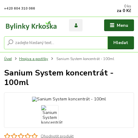
0
ks
+420 604 310 066
za
0 Kč
Menu
Hledat
Úvod
Hnojiva a postřiky
Sanium System koncentrát - 100ml
Sanium System koncentrát -
100ml
Ohodnotit produkt