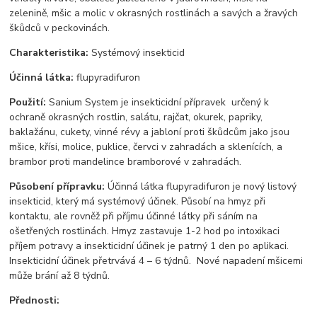
zelenině, mšic a molic v okrasných rostlinách a savých a žravých
škůdců v peckovinách.
Charakteristika:
Systémový insekticid
Účinná látka:
flupyradifuron
Použití:
Sanium System je insekticidní přípravek určený k
ochraně okrasných rostlin, salátu, rajčat, okurek, papriky,
baklažánu, cukety, vinné révy a jabloní proti škůdcům jako jsou
mšice, křísi, molice, puklice, červci v zahradách a sklenících, a
brambor proti mandelince bramborové v zahradách.
Působení přípravku:
Účinná látka flupyradifuron je nový listový
insekticid, který má systémový účinek. Působí na hmyz při
kontaktu, ale rovněž při příjmu účinné látky při sáním na
ošetřených rostlinách. Hmyz zastavuje 1-2 hod po intoxikaci
příjem potravy a insekticidní účinek je patrný 1 den po aplikaci.
Insekticidní účinek přetrvává 4 – 6 týdnů. Nové napadení mšicemi
může brání až 8 týdnů.
Přednosti: