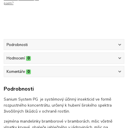
psem?
Podrobnosti
Hodnocení
0
Komentáře
0
Podrobnosti
Sanium System PG je systémový účinný insekticid ve formě
rozpustného koncentrátu, určený k hubení širokého spektra
živočišných škůdců v ochraně rostlin.
zejména mandelinky bramborové v bramborách, mšic včetně
vlnatky krvavé, obaleče jablečného v jádrovinách, mšic na