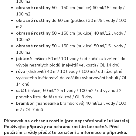
100 m2
okrasné rostliny
50 – 150 cm (molice) 60 ml/15 l vody /
100 m2
okrasné rostliny
do 50 cm (puklice) 30 ml/9 l vody / 100
m2
okrasné rostliny
50 – 150 cm (puklice) 40 ml/12 l vody /
100 m2
okrasné rostliny
50 – 150 cm (puklice) 50 ml/15 l vody /
100 m2
jabloně
(mšice) 50 ml/ 10 l vody / od začátku kvetení, do
vývoje nezralých plodů (největší velikosti) / OL 14 dnů
réva
(křískovití) 40 ml/ 10 l vody / 100 m2/ od fáze plné
vyvinutého květenství, do začátku vybarvování bobulí / OL
14 dnů
salát
(mšice) 50 ml/12,5 l vody / 100 m2 / od vyvinutí 2.
pravého listu do fáze sklizně / OL 3 dny
brambor
(mandelinka bramborová) 40 ml/12 l vody / 100
m2 / OL 7 dnů
Přípravek na ochranu rostlin (pro neprofesionální uživatele).
Používejte přípravky na ochranu rostlin bezpečně. Před
použitím si vždy přečtěte označení a informace o přípravku.