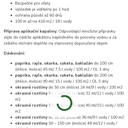
Bezpečné pro včely
výsledek je viditelný po 1 hod
ochrana působí až 60 dnů
100 m až na 416 m2 / 18 l vody
Příprava aplikační kapaliny:
Odpovídající množství přípravku
vlijte do nádrže aplikátoru naplněného do poloviny vodou a za
stálého míchání doplňte na stanovený doporučený objem.
Dávkování:
paprika, rajče, okurka, cuketa, baklažán
do 100 cm
(mšice, molice) 45 ml/ 7,5 l vody / 100 m2 / OL 3 dny
paprika, rajče, okurka, cuketa, baklažán
do 200 cm
(mšice, molice) 90 ml/ 15 l vody / 100 m2 / OL 3 dny
okrasné rostliny
do 50 cm (mšice) 24 ml/9 l vody / 100 m2
okrasné rostliny
50 – 150 cm (mšice) 32 ml/12 l vody / 100
m2
okrasné rostliny
50 – 150 cm (mšice) 40 ml/15 l vody / 100
m2
okrasné rostliny
do 50 cm (molice) 36 ml/9 l vody / 100 m2
okrasné rostliny
50 – 150 cm (molice) 48 ml/12 l vody /