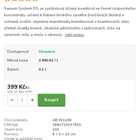
Sanium System PG je systémový účinný insekticid ve formě rozpustného
koncentrátu, určený k hubení širokého spektra živočišných škůdců v
ochraně rostlin. zejména mandelinky bramborové v bramborách, mšic
včetně vlnatky krvavé, obaleče jablečného v jádrovinách, mšic na
zelenině, mšic a molic v okrasný...
celý popis
Dostupnost
Skladem
Měrná cena
3 990 Kč / l
Balení
0.1 l
399 Kč
/
ks
330 Kč
bez DPH
Koupit
Číslo produktu:
AB 001186
EAN kód:
3664715037859
Objem (ml):
100
Rozměry:
8 × 5 × 14 cm
Chcete to pohlídat mým