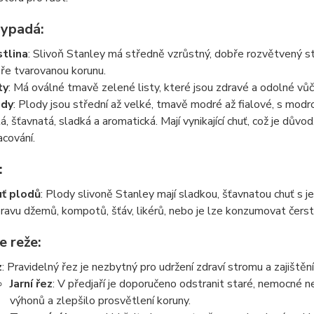
vypadá
:
tlina
: Slivoň Stanley má středně vzrůstný, dobře rozvětvený s
ře tvarovanou korunu.
ty
: Má oválné tmavě zelené listy, které jsou zdravé a odolné vůč
ody
: Plody jsou střední až velké, tmavě modré až fialové, s mod
tá, šťavnatá, sladká a aromatická. Mají vynikající chuť, což je dův
acování.
:
ť plodů
: Plody slivoně Stanley mají sladkou, šťavnatou chuť s 
pravu džemů, kompotů, šťáv, likérů, nebo je lze konzumovat čerst
se reže
:
z
: Pravidelný řez je nezbytný pro udržení zdraví stromu a zajištění 
Jarní řez
: V předjaří je doporučeno odstranit staré, nemocné 
výhonů a zlepšilo prosvětlení koruny.