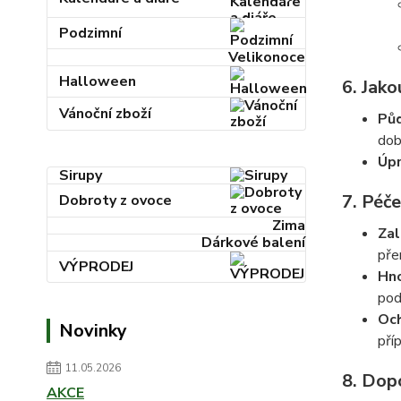
Podzimní
Velikonoce
Halloween
6.
Jako
Vánoční zboží
Pů
dob
Úpr
Sirupy
7.
Péče
Dobroty z ovoce
Zima
Zal
Dárkové balení
pře
VÝPRODEJ
Hno
pod
Och
Novinky
pří
11.05.2026
8.
Dopo
AKCE