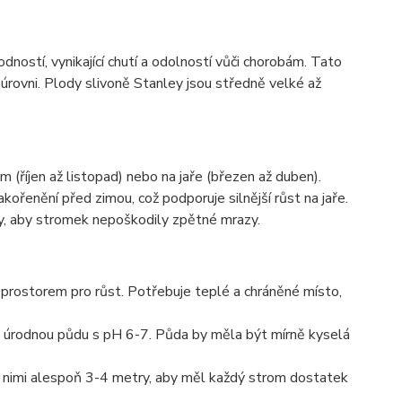
ností, vynikající chutí a odolností vůči chorobám. Tato
úrovni. Plody slivoně Stanley jsou středně velké až
m (říjen až listopad) nebo na jaře (březen až duben).
řenění před zimou, což podporuje silnější růst na jaře.
zy, aby stromek nepoškodily zpětné mrazy.
 prostorem pro růst. Potřebuje teplé a chráněné místo,
, úrodnou půdu s pH 6-7. Půda by měla být mírně kyselá
i nimi alespoň 3-4 metry, aby měl každý strom dostatek