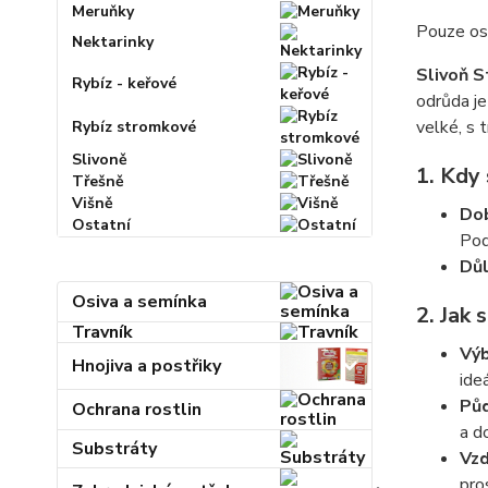
Meruňky
Pouze oso
Nektarinky
Slivoň S
Rybíz - keřové
odrůda je
velké, s 
Rybíz stromkové
Slivoně
1.
Kdy 
Třešně
Višně
Do
Ostatní
Pod
Důl
Osiva a semínka
2.
Jak s
Travník
Výb
Hnojiva a postřiky
ide
Pů
Ochrana rostlin
a d
Substráty
Vz
pro