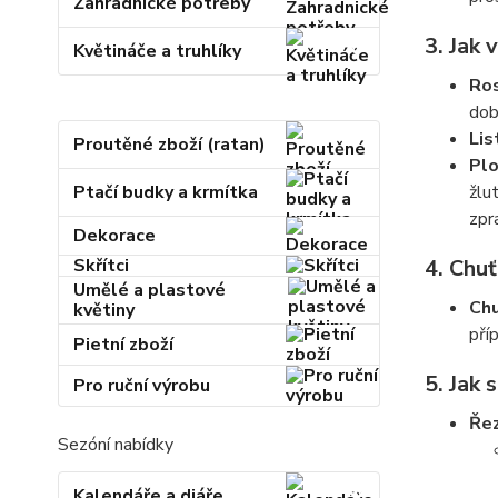
Zahradnické potřeby
3.
Jak 
Květináče a truhlíky
Ros
dob
Lis
Proutěné zboží (ratan)
Pl
Ptačí budky a krmítka
žlu
zpr
Dekorace
Skřítci
4.
Chuť
Umělé a plastové
Chu
květiny
pří
Pietní zboží
5.
Jak 
Pro ruční výrobu
Ře
Sezóní nabídky
Kalendáře a diáře