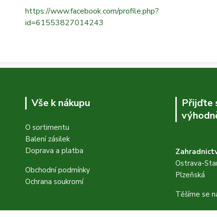
https://www.facebook.com/profile.php?
id=61553827014243
Vše k nákupu
Přijďte
výhodně
O sortimentu
Balení zásilek
Doprava a platba
Zahradnictv
Ostrava-Star
Obchodní podmínky
Plzeňská
Ochrana soukromí
Těšíme se n