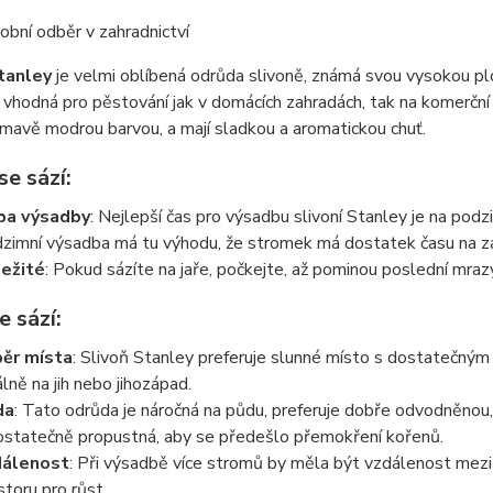
bní odběr v zahradnictví
tanley
je velmi oblíbená odrůda slivoně, známá svou vysokou plod
 vhodná pro pěstování jak v domácích zahradách, tak na komerční 
tmavě modrou barvou, a mají sladkou a aromatickou chuť.
se sází
:
ba výsadby
: Nejlepší čas pro výsadbu slivoní Stanley je na podzi
zimní výsadba má tu výhodu, že stromek má dostatek času na zako
ežité
: Pokud sázíte na jaře, počkejte, až pominou poslední mra
e sází
:
ěr místa
: Slivoň Stanley preferuje slunné místo s dostatečným
álně na jih nebo jihozápad.
da
: Tato odrůda je náročná na půdu, preferuje dobře odvodněnou
ostatečně propustná, aby se předešlo přemokření kořenů.
dálenost
: Při výsadbě více stromů by měla být vzdálenost mez
storu pro růst.