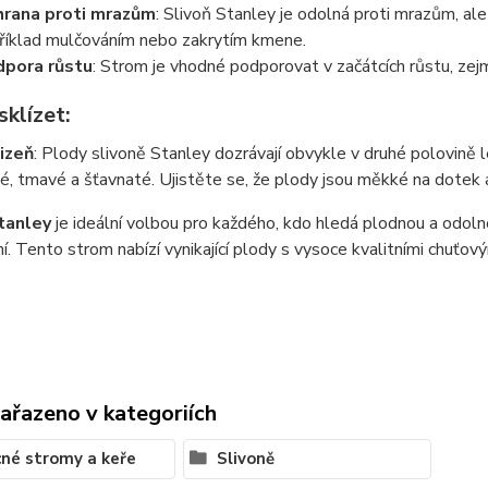
rana proti mrazům
: Slivoň Stanley je odolná proti mrazům, al
říklad mulčováním nebo zakrytím kmene.
pora růstu
: Strom je vhodné podporovat v začátcích růstu, zejm
sklízet
:
izeň
: Plody slivoně Stanley dozrávají obvykle v druhé polovině lé
lé, tmavé a šťavnaté. Ujistěte se, že plody jsou měkké na dotek 
tanley
je ideální volbou pro každého, kdo hledá plodnou a odolno
í. Tento strom nabízí vynikající plody s vysoce kvalitními chuťový
zařazeno v kategoriích
né stromy a keře
Slivoně