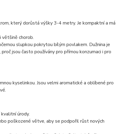
trom, který dorůstá výšky 3-4 metry. Je kompaktní a má
i většině chorob.
ročernou slupkou pokrytou bílým povlakem. Dužnina je
od, proč jsou často používány pro přímou konzumaci i pro
jemnou kyselinkou. Jsou velmi aromatické a oblíbené pro
vé.
kvalitní úrody.
nebo poškozené větve, aby se podpořil růst nových