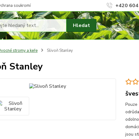
+420 604
chrana soukromí
Hledat
vocné stromy a keře
Slivoň Stanley
oň Stanley
šves
Pouze 
odrůda
odolno
domácí
jsou st