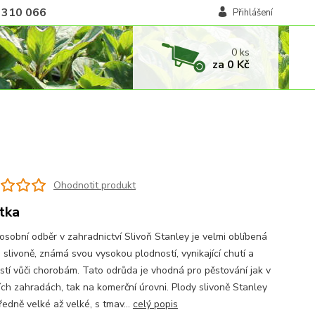
 310 066
Přihlášení
0
ks
za
0 Kč
Ohodnotit produkt
tka
osobní odběr v zahradnictví Slivoň Stanley je velmi oblíbená
 slivoně, známá svou vysokou plodností, vynikající chutí a
stí vůči chorobám. Tato odrůda je vhodná pro pěstování jak v
ch zahradách, tak na komerční úrovni. Plody slivoně Stanley
ředně velké až velké, s tmav...
celý popis