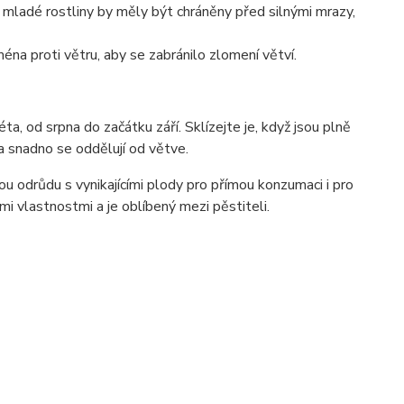
e mladé rostliny by měly být chráněny před silnými mrazy,
éna proti větru, aby se zabránilo zlomení větví.
ta, od srpna do začátku září. Sklízejte je, když jsou plně
a snadno se oddělují od větve.
u odrůdu s vynikajícími plody pro přímou konzumaci i pro
mi vlastnostmi a je oblíbený mezi pěstiteli.