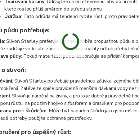
Tvarování koruny
: Udržujte korunu otevřenou, aby do ní mohl
které rostou příliš směrem do středu stromu.
Údržba
: Tato odrůda má tendenci rychle růst, proto pravideln
u půdu potřebuje
:
da
: Slivoň Stanley preferuje úrodnou, dobře propustnou půdu s pH 
ře zadržuje vodu, ale zároveň umožňuje rychlý odtok přebytečné
ava půdy
: Pokud máte těžší půdu, doporučuje se přidání kompos
 o slivoň
:
évání
: Slivoň Stanley potřebuje pravidelnou zálivku, zejména b
mokřená. Zalévejte spíše pravidelně menšími dávkami vody než
jení
: Slivoň je náročná na živiny, a proto je dobré ji pravidelně 
poru růstu, na podzim hnojivo s fosforem a draslíkem pro podpor
rana proti škůdcům
: Může být napaden škůdci jako jsou mšice, 
padě potřeby použijte ochranné prostředky.
ručení pro úspěšný růst
: