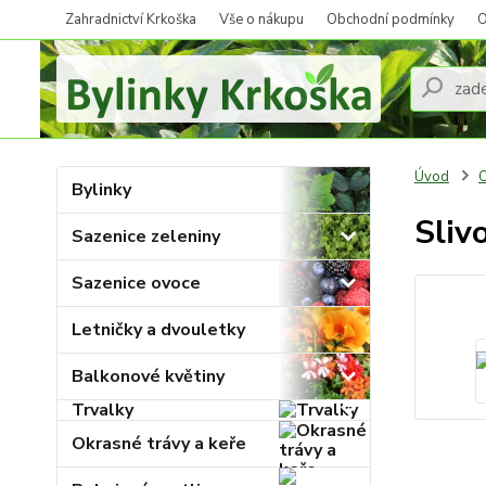
Zahradnictví Krkoška
Vše o nákupu
Obchodní podmínky
O
Úvod
O
Bylinky
Sliv
Sazenice zeleniny
Sazenice ovoce
Letničky a dvouletky
Balkonové květiny
Trvalky
Okrasné trávy a keře