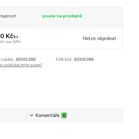
tupnost
pouze na prodejně
0 Kč
/
ks
Nelze objednat
 Kč
bez DPH
roduktu:
60301086
EAN kód:
60301086
 to pohlídat mým psem?
Komentáře
0