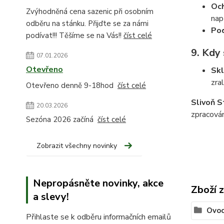
Och
Zvýhodněná cena sazenic při osobním
nap
odběru na stánku. Přijďte se za námi
Pod
podívat!!! Těšíme se na Vás!!
číst celé
9.
Kdy 
07.01.2026
Otevřeno
Skl
zra
Otevřeno denně 9-18hod
číst celé
Slivoň S
20.03.2026
zpracován
Sezóna 2026 začíná
číst celé
Zobrazit všechny novinky
Nepropásněte novinky, akce
Zboží 
a slevy!
Ovoc
Přihlaste se k odběru informačních emailů