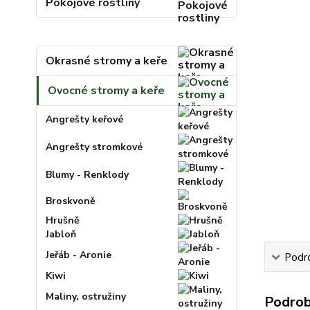
Pokojové rostliny
Okrasné stromy a keře
Ovocné stromy a keře
Angrešty keřové
Angrešty stromkové
Blumy - Renklody
Broskvoně
Hrušně
Jabloň
Jeřáb - Aronie
Podr
Kiwi
Maliny, ostružiny
Podrob