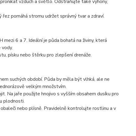
 pronikat vzduch a světlo. Odstraňujte také výhony,
ý řez pomáhá stromu udržet správný tvar a zdraví.
mezi 6 a 7. Ideální je půda bohatá na živiny, která
 vody.
tu, písku nebo štěrku pro zlepšení drenáže.
ěhem suchých období. Půda by měla být vlhká, ale ne
 jednorázově velkým množstvím.
hnojit. Na jaře použijte hnojivo s vyšším obsahem dusíku pro
u plodnosti.
obaleči nebo plísně. Pravidelně kontrolujte rostlinu a v