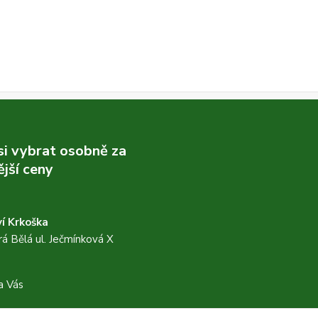
 si vybrat osobně za
jší ceny
í Krkoška
á Bělá ul. Ječmínková X
a Vás