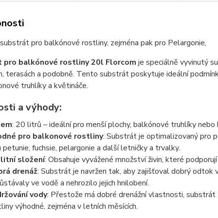
nosti
 substrát pro balkónové rostliny, zejména pak pro Pelargonie,
 pro balkónové rostliny 20l Florcom
je speciálně vyvinutý su
, terasách a podobně. Tento substrát poskytuje ideální podmínk
onové truhlíky a květináče.
osti a výhody:
jem
: 20 litrů – ideální pro menší plochy, balkónové truhlíky nebo
dné pro balkonové rostliny
: Substrát je optimalizovaný pro p
 petunie, fuchsie, pelargonie a další letničky a trvalky.
litní složení
: Obsahuje vyvážené množství živin, které podporují z
rá drenáž
: Substrát je navržen tak, aby zajišťoval dobrý odtok v
ůstávaly ve vodě a nehrozilo jejich hnilobení.
ržování vody
: Přestože má dobré drenážní vlastnosti, substrát
tliny výhodné, zejména v letních měsících.