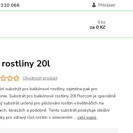
 310 066
Přihlášení
0
ks
za
0 Kč
rostliny 20l
Ohodnotit produkt
lní substrát pro balkónové rostliny, zejména pak pro
onie, Substrát pro balkónové rostliny 20l Florcom je speciálně
ý substrát určený pro pěstování rostlin v květináčích na
ech, terasách a podobně. Tento substrát poskytuje ideální
ky pro zdravý růst rostlin v omezeném ...
celý popis