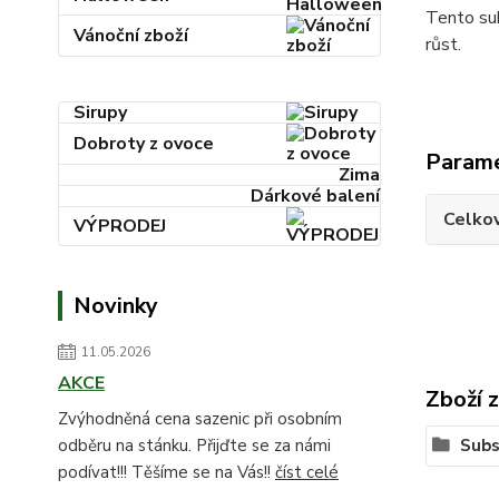
Tento sub
Vánoční zboží
růst.
Sirupy
Dobroty z ovoce
Param
Zima
Dárkové balení
Celkov
VÝPRODEJ
Novinky
11.05.2026
AKCE
Zboží 
Zvýhodněná cena sazenic při osobním
odběru na stánku. Přijďte se za námi
Subs
podívat!!! Těšíme se na Vás!!
číst celé