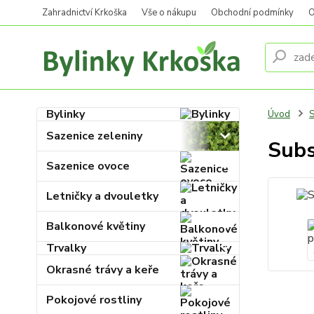
Zahradnictví Krkoška
Vše o nákupu
Obchodní podmínky
O
Bylinky
Úvod
S
Sazenice zeleniny
Subs
Sazenice ovoce
Letničky a dvouletky
Balkonové květiny
Trvalky
Okrasné trávy a keře
Pokojové rostliny