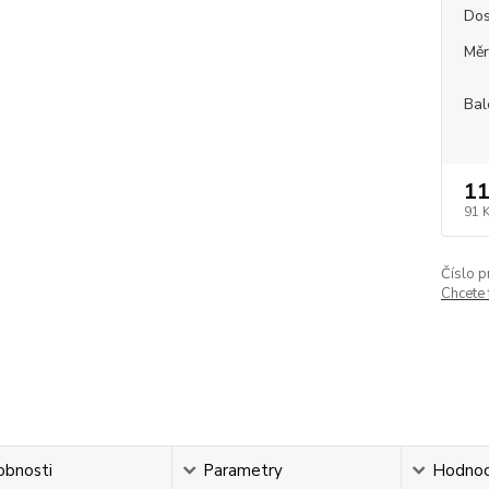
Dos
Měr
Bal
11
91 
Číslo p
Chcete
obnosti
Parametry
Hodnoc