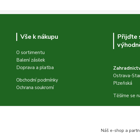
Vše k nákupu
Přijďte
výhodně
O sortimentu
Balení zásilek
Doprava a platba
Zahradnictv
Ostrava-Star
Obchodní podmínky
Plzeňská
Ochrana soukromí
Těšíme se n
FB stránky
https://www
Náš e-shop a partn
id=615538