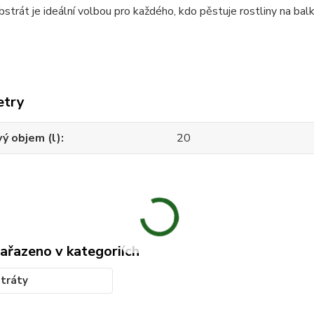
strát je ideální volbou pro každého, kdo pěstuje rostliny na balkó
etry
ý objem (l)
20
zařazeno v kategoriích
tráty