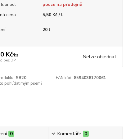
tupnost
pouze na prodejně
ná cena
5,50 Kč / l
ení
20 l
0 Kč
/
ks
Nelze objednat
Kč
bez DPH
roduktu:
SB20
EAN kód:
8594038170061
 to pohlídat mým psem?
ení
0
Komentáře
0