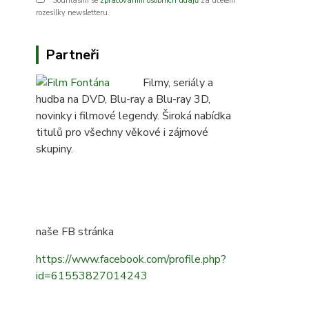
Souhlasím se
zpracováním osobních údajů
za účelem
rozesílky newsletteru.
Partneři
Filmy, seriály a
hudba na DVD, Blu-ray a Blu-ray 3D,
novinky i filmové legendy. Široká nabídka
titulů pro všechny věkové i zájmové
skupiny.
naše FB stránka
https://www.facebook.com/profile.php?
id=61553827014243