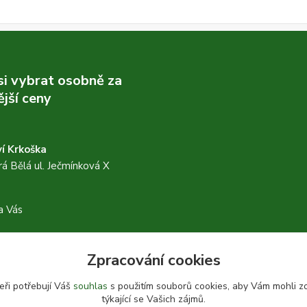
 si vybrat osobně za
jší ceny
í Krkoška
á Bělá ul. Ječmínková X
a Vás
Zpracování cookies
.facebook.com/profile.php?
eři potřebují Váš
souhlas
s použitím souborů cookies, aby Vám mohli z
27014243
týkající se Vašich zájmů.