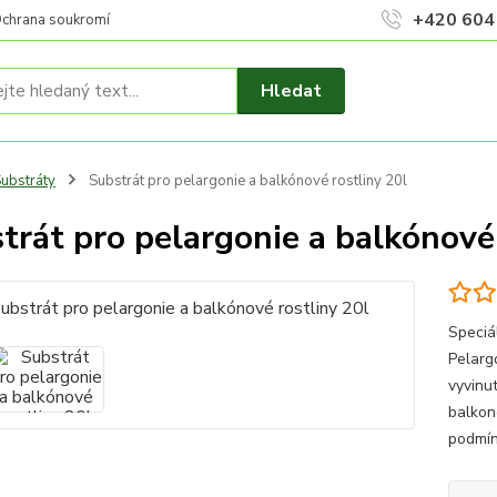
+420 604
chrana soukromí
Hledat
ubstráty
Substrát pro pelargonie a balkónové rostliny 20l
trát pro pelargonie a balkónové 
Speciá
Pelarg
vyvinut
balkon
podmín