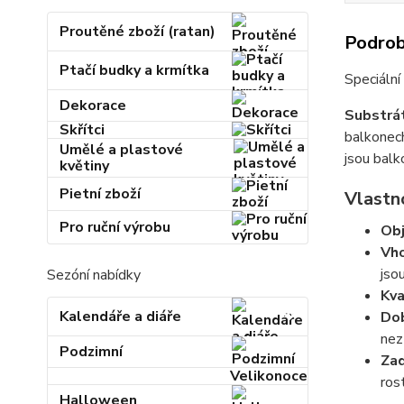
Proutěné zboží (ratan)
Podrob
Ptačí budky a krmítka
Speciální
Dekorace
Substrát
Skřítci
balkonech
Umělé a plastové
jsou balk
květiny
Pietní zboží
Vlastn
Pro ruční výrobu
Ob
Vho
jsou
Sezóní nabídky
Kva
Kalendáře a diáře
Dob
nez
Podzimní
Zad
Velikonoce
ros
Halloween