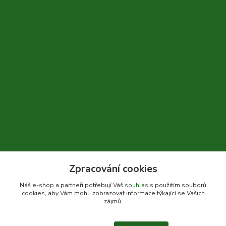
Zpracování cookies
+420 604 310 066
Náš e-shop a partneři potřebují Váš
souhlas
s použitím souborů
cookies, aby Vám mohli zobrazovat informace týkající se Vašich
info@bylinkykrkoska.cz
zájmů.