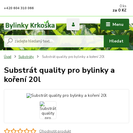
0
ks
+420 604 310 066
za
0 Kč
Menu
Hledat
Úvod
Substráty
Substrát quality pro bylinky a koření 20l
Substrát quality pro bylinky a
koření 20l
Ohodnotit produkt