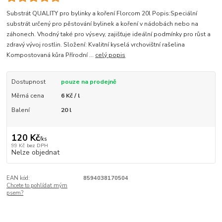
Substrát QUALITY pro bylinky a koření Florcom 20l Popis:Speciální
substrát určený pro pěstování bylinek a koření v nádobách nebo na
záhonech. Vhodný také pro výsevy, zajišťuje ideální podmínky pro růst a
zdravý vývoj rostlin. Složení: Kvalitní kyselá vrchovištní rašelina
Kompostovaná kůra Přírodní ...
celý popis
Dostupnost
pouze na prodejně
Měrná cena
6 Kč / l
Balení
20 l
120 Kč
/
ks
99 Kč
bez DPH
Nelze objednat
EAN kód:
8594038170504
Chcete to pohlídat mým
psem?