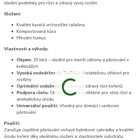
ideální podmínky pro růst a zdravý vývoj rostlin.
Složení:
Kvalitní kyselá vrchovištní rašelina
Kompostovaná kůra
Přírodní humus
Vlastnosti a výhody:
Objem:
20 litrů – ideální pro menší záhony a pěstování v
květináčích
Vysoká vododržnost:
Zajišťuje dostatečnou vlhkost pro
rostliny
Optimální vzdušnost:
Podporuje zdravý růst kořenů
Podpora růstu:
Obsahuje živiny potřebné pro silný růst a
aromatickou úrodu
Univerzální použití:
Vhodný pro domácí i venkovní
pěstování
Použití:
Zaručuje úspěšné pěstování voňavé bylinkové zahrádky a kvalitní
úrodu koření díky ideálnímu složení a vlastnostem substrátu.