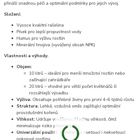
přináší snadnou péči a optimální podmínky pro jejich vývoj.
Složení:
Vysoce kvalitní rašelina
Písek pro lepší propustnost vody
Humus pro výživu rostlin
Minerální hnojiva (vyvážený obsah NPK)
Vlastnosti a výhody:
Objem:
10 litrů – ideální pro menší množství rostlin nebo
začínající zahrádkáře
20 litrů – vhodné pro větší počet květináčů či
rozsáhlejší výsadbu
Výživa:
Obsahuje potřebné živiny pro první 4–6 týdnů růstu
Struktura:
Lehká, vzdušná směs zajišťující optimální
provzdušnění kořenů
Vlhkost:
Udržuje vyváženou hladinu vlhkosti, čímž
minimalizuje riziko přemokření
Univerzální použití:
Vhodný pro kvetoucí i nekvetoucí
pokojové rostliny