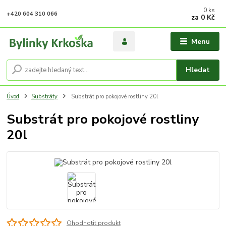
0
ks
+420 604 310 066
za
0 Kč
Menu
Hledat
Úvod
Substráty
Substrát pro pokojové rostliny 20l
Substrát pro pokojové rostliny
20l
Ohodnotit produkt