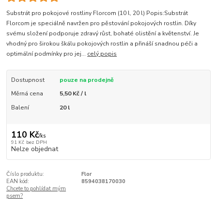
Substrát pro pokojové rostliny Florcom (10 l, 20 l) Popis:Substrát
Florcom je speciálně navržen pro pěstování pokojových rostlin. Díky
svému složení podporuje zdravý růst, bohaté olistění a květenství. Je
vhodný pro širokou škálu pokojových rostlin a přináší snadnou péči a
optimální podmínky pro jej...
celý popis
Dostupnost
pouze na prodejně
Měrná cena
5,50 Kč / l
Balení
20 l
110 Kč
/
ks
91 Kč
bez DPH
Nelze objednat
Číslo produktu:
Flor
EAN kód:
8594038170030
Chcete to pohlídat mým
psem?