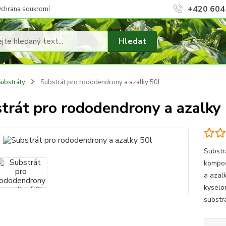
+420 604
chrana soukromí
Hledat
ubstráty
Substrát pro rododendrony a azalky 50l
trát pro rododendrony a azalky 
Substrá
kompos
a azal
kyselo
substrá