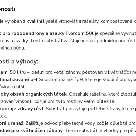
nosti
je vyroben z kvalitní kyselé vrchovištní rašeliny, kompostované 
 pro rododendrony a azalky Florcom 50l
je speciálně vyvinut
ony a azalky. Tento substrát zajišťuje ideální podmínky pro růst 
něnou půdu.
osti a výhody:
jem
: 50 litrů – ideální pro větší záhony, pěstování v květináčích n
timalizované pH
: Substrát má nižší pH, které je vhodné pro kyse
ůvky a další.
oký obsah organických látek
: Obsahuje rašelinu, která zlepšuj
ržování vlhkosti, což je pro tyto rostliny velmi důležité.
poruje zdravý růst
: Substrát poskytuje potřebné živiny, které
lek.
rá drenáž
: Zajišťuje odvod přebytečné vody, což je důležité pro
dné pro květináče i záhony
: Tento substrát je vhodný pro pěs