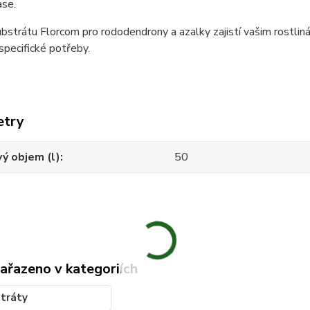
ase.
ubstrátu Florcom pro rododendrony a azalky zajistí vašim rostlin
 specifické potřeby.
etry
ý objem (l)
50
zařazeno v kategoriích
tráty