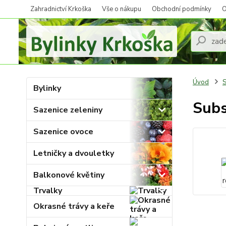
Zahradnictví Krkoška
Vše o nákupu
Obchodní podmínky
O
Úvod
S
Bylinky
Subs
Sazenice zeleniny
Sazenice ovoce
Letničky a dvouletky
Balkonové květiny
Trvalky
Okrasné trávy a keře