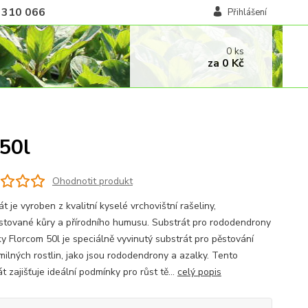
 310 066
Přihlášení
0
ks
za
0 Kč
50l
Ohodnotit produkt
t je vyroben z kvalitní kyselé vrchovištní rašeliny,
tované kůry a přírodního humusu. Substrát pro rododendrony
ky Florcom 50l je speciálně vyvinutý substrát pro pěstování
milných rostlin, jako jsou rododendrony a azalky. Tento
t zajišťuje ideální podmínky pro růst tě...
celý popis