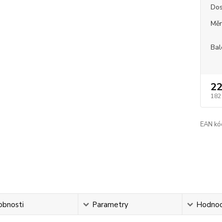
Dos
Měr
Bal
22
182
EAN kó
obnosti
Parametry
Hodnoc