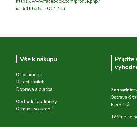
https://www.facebook.com/profile.php?
id=61553827014243
Vše k nákupu
Přijďte
výhodně
O sortimentu
Balení zásilek
Doprava a platba
Zahradnictv
Ostrava-Star
Obchodní podmínky
Plzeňská
Ochrana soukromí
Těšíme se n
FB stránky