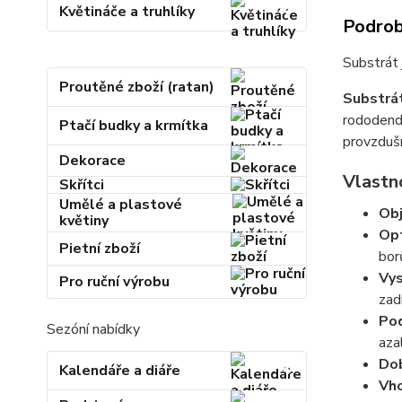
Květináče a truhlíky
Podrob
Substrát 
Proutěné zboží (ratan)
Substrát
rododendr
Ptačí budky a krmítka
provzduš
Dekorace
Vlastn
Skřítci
Umělé a plastové
Ob
květiny
Op
Pietní zboží
bor
Vys
Pro ruční výrobu
zad
Pod
Sezóní nabídky
aza
Dob
Kalendáře a diáře
Vho