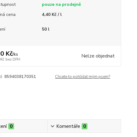
tupnost
pouze na prodejně
ná cena
4,40 Kč / l
ení
50 l
0 Kč
/
ks
Nelze objednat
 Kč
bez DPH
d:
8594038170351
Chcete to pohlídat mým psem?
ení
0
Komentáře
0