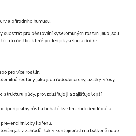
kůry a přírodního humusu.
ý substrát pro pěstování kyselomilných rostlin, jako jsou
těchto rostlin, které preferují kyselou a dobře
ebo pro více rostlin.
lomilné rostliny, jako jsou rododendrony, azalky, vřesy,
e strukturu půdy, provzdušňuje ji a zajišťuje lepší
 podporují silný růst a bohaté kvetení rododendronů a
 prevenci hniloby kořenů.
tování jak v zahradě, tak v kontejnerech na balkoně nebo