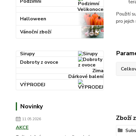
Podzimní
ter
Velikonoce
Použití s
Halloween
pro jejich
Vánoční zboží
Param
Sirupy
Dobroty z ovoce
Celkov
Zima
Dárkové balení
VÝPRODEJ
Novinky
Zboží 
11.05.2026
AKCE
Subs