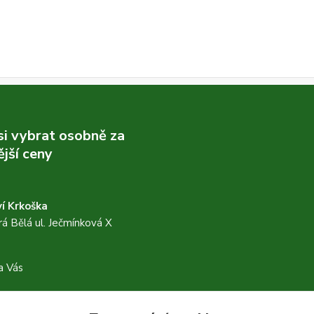
 si vybrat osobně za
jší ceny
í Krkoška
á Bělá ul. Ječmínková X
a Vás