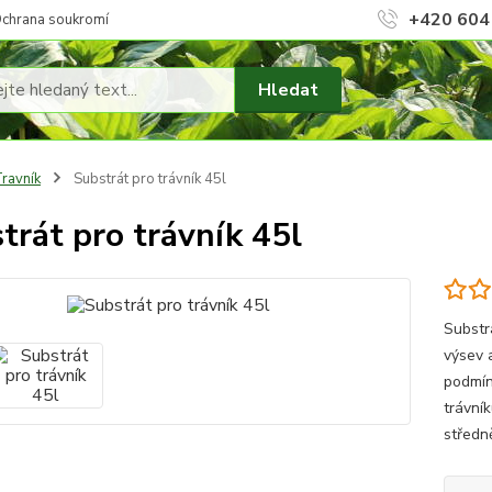
+420 604
chrana soukromí
Hledat
ravník
Substrát pro trávník 45l
trát pro trávník 45l
Substr
výsev 
podmín
trávní
středn