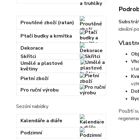
Podrob
Substrát
Proutěné zboží (ratan)
ideální p
Ptačí budky a krmítka
Vlastn
Dekorace
Ob
Skřítci
Vho
Umělé a plastové
květiny
sta
Kva
Pietní zboží
vzh
Pro ruční výrobu
Dob
Ryc
Sezóní nabídky
Použití s
regenerac
Kalendáře a diáře
Podzimní