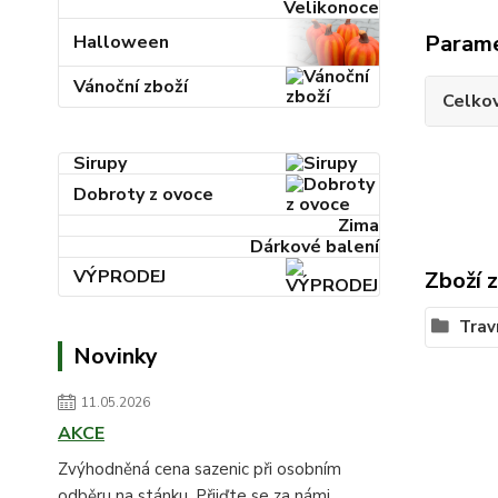
Velikonoce
Param
Halloween
Vánoční zboží
Celkov
Sirupy
Dobroty z ovoce
Zima
Dárkové balení
VÝPRODEJ
Zboží 
Trav
Novinky
11.05.2026
AKCE
Zvýhodněná cena sazenic při osobním
odběru na stánku. Přijďte se za námi