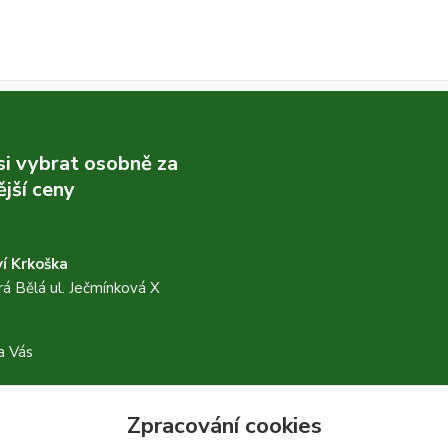
 si vybrat osobně za
jší ceny
í Krkoška
á Bělá ul. Ječmínková X
a Vás
Zpracování cookies