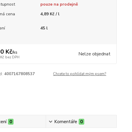
tupnost
pouze na prodejně
ná cena
4,89 Kč / l
ení
45 l
0 Kč
/
ks
Nelze objednat
 Kč
bez DPH
d:
4007167808537
Chcete to pohlídat mým psem?
ení
0
Komentáře
0