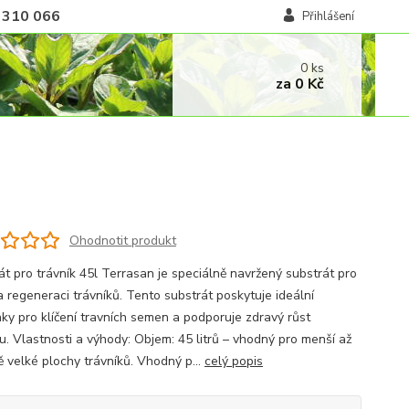
 310 066
Přihlášení
0
ks
za
0 Kč
Ohodnotit produkt
át pro trávník 45l Terrasan je speciálně navržený substrát pro
a regeneraci trávníků. Tento substrát poskytuje ideální
ky pro klíčení travních semen a podporuje zdravý růst
ku. Vlastnosti a výhody: Objem: 45 litrů – vhodný pro menší až
ě velké plochy trávníků. Vhodný p...
celý popis