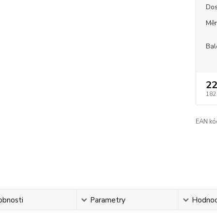
Dos
Měr
Bal
22
182
EAN kó
obnosti
Parametry
Hodnoc