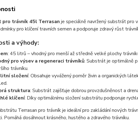
nosti
 pro trávník 45l Terrasan
je speciálně navržený substrát pro 
odmínky pro klíčení travních semen a podporuje zdravý růst trávní
osti a výhody:
jem
: 45 litrů – vhodný pro menší až středně velké plochy trávník
dný pro výsev a regeneraci trávníků
: Substrát je optimálně 
ršího trávníku.
litní složení
: Obsahuje vyvážený poměr živin a organických látek,
led.
rá struktura
: Substrát zajišťuje dobrou provzdušněnost a drená
hlé klíčení
: Díky optimálnímu složení substrátu podporuje rychl
ubstrátu Terrasan pro trávník je ideální pro zakládání nových trávn
i. Pomáhá dosáhnout krásného, hustého a zdravého trávníku.