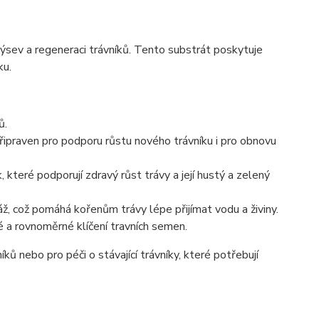
výsev a regeneraci trávníků. Tento substrát poskytuje
ku.
ů.
připraven pro podporu růstu nového trávníku i pro obnovu
 které podporují zdravý růst trávy a její hustý a zelený
ž, což pomáhá kořenům trávy lépe přijímat vodu a živiny.
é a rovnoměrné klíčení travních semen.
íků nebo pro péči o stávající trávníky, které potřebují