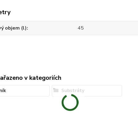
etry
ý objem (l)
45
zařazeno v kategoriích
ník
Substráty