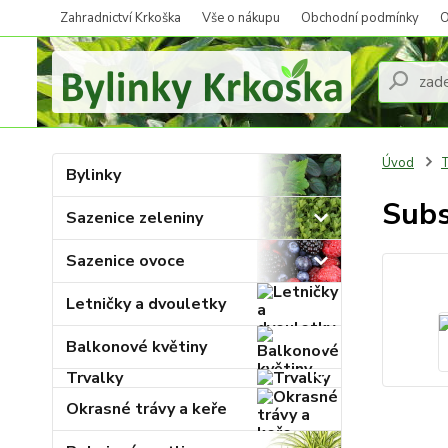
Zahradnictví Krkoška
Vše o nákupu
Obchodní podmínky
O
Úvod
T
Bylinky
Subs
Sazenice zeleniny
Sazenice ovoce
Letničky a dvouletky
Balkonové květiny
Trvalky
Okrasné trávy a keře