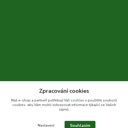
Zpracování cookies
+420 604 310 066
Náš e-shop a partneři potřebují Váš
souhlas
s použitím souborů
cookies, aby Vám mohli zobrazovat informace týkající se Vašich
info@bylinkykrkoska.cz
zájmů.
Souhlasím
Nastavení