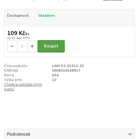
Dostupnost
Skladem
109 Kč
/
ks
90 Kč
bez DPH
Koupit
Číslo produktu:
LAM-52-01312-23
EAN kód:
5908219148917
Barva:
bílá
Výška (cm):
13
Chcete to pohlídat mým
psem?
Podrobnosti