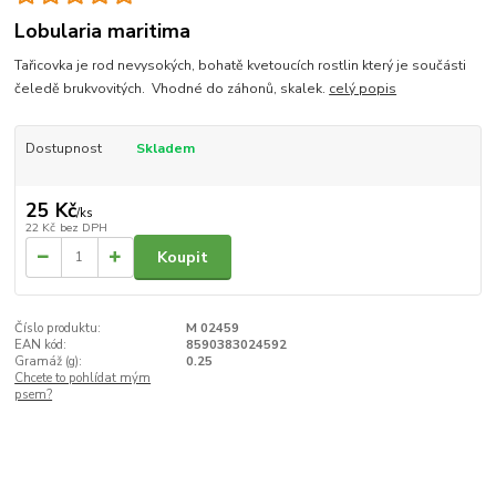
Lobularia maritima
Tařicovka je rod nevysokých, bohatě kvetoucích rostlin který je součásti
čeledě brukvovitých. Vhodné do záhonů, skalek.
celý popis
Dostupnost
Skladem
25 Kč
/
ks
22 Kč
bez DPH
Koupit
Číslo produktu:
M 02459
EAN kód:
8590383024592
Gramáž (g):
0.25
Chcete to pohlídat mým
psem?