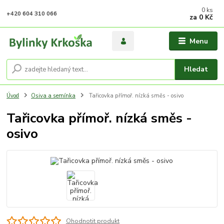
0
ks
+420 604 310 066
za
0 Kč
Menu
Hledat
Úvod
Osiva a semínka
Tařicovka přímoř. nízká směs - osivo
Tařicovka přímoř. nízká směs -
osivo
Ohodnotit produkt