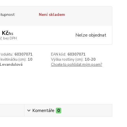
tupnost
Není skladem
 Kč
/
ks
Nelze objednat
Kč
bez DPH
roduktu:
60307071
EAN kód:
60307071
květináčku (cm):
10
Výška rostliny (cm):
10-20
Levandulová
Chcete to pohlídat mým psem?
Komentáře
0