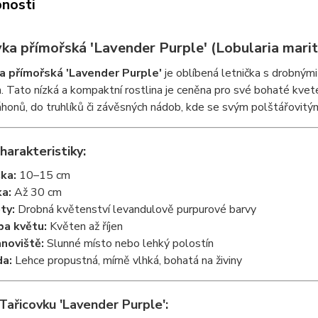
nosti
vka přímořská 'Lavender Purple' (Lobularia mari
a přímořská 'Lavender Purple'
je oblíbená letnička s drobným
. Tato nízká a kompaktní rostlina je ceněna pro své bohaté kvete
honů, do truhlíků či závěsných nádob, kde se svým polštářovitý
harakteristiky:
ka:
10–15 cm
ka:
Až 30 cm
ty:
Drobná květenství levandulově purpurové barvy
a květu:
Květen až říjen
noviště:
Slunné místo nebo lehký polostín
a:
Lehce propustná, mírně vlhká, bohatá na živiny
Tařicovku 'Lavender Purple':