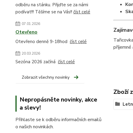
Ko
odběru na stánku. Přijďte se za námi
Ska
podívat!!! Těšíme se na Vás!!
číst celé
07.01.2026
Zajímav
Otevřeno
Tařicovka
Otevřeno denně 9-18hod
číst celé
příjemné 
20.03.2026
Sezóna 2026 začíná
číst celé
Zobrazit všechny novinky
Zboží 
Nepropásněte novinky, akce
Letn
a slevy!
Přihlaste se k odběru informačních emailů
o našich novinkách.