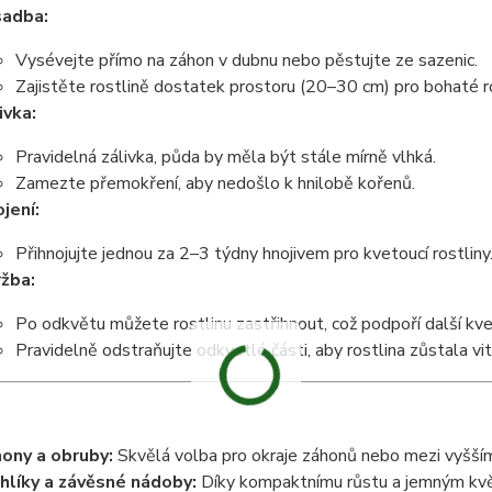
sadba:
Vysévejte přímo na záhon v dubnu nebo pěstujte ze sazenic.
Zajistěte rostlině dostatek prostoru (20–30 cm) pro bohaté r
ivka:
Pravidelná zálivka, půda by měla být stále mírně vlhká.
Zamezte přemokření, aby nedošlo k hnilobě kořenů.
jení:
Přihnojujte jednou za 2–3 týdny hnojivem pro kvetoucí rostliny
žba:
Po odkvětu můžete rostlinu zastřihnout, což podpoří další kve
Pravidelně odstraňujte odkvetlé části, aby rostlina zůstala vitá
ony a obruby:
Skvělá volba pro okraje záhonů nebo mezi vyššími
hlíky a závěsné nádoby:
Díky kompaktnímu růstu a jemným květ