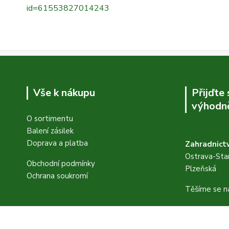
id=61553827014243
Vše k nákupu
Přijďte
výhodně
O sortimentu
Balení zásilek
Doprava a platba
Zahradnictv
Ostrava-Star
Obchodní podmínky
Plzeňská
Ochrana soukromí
Těšíme se n
FB stránky