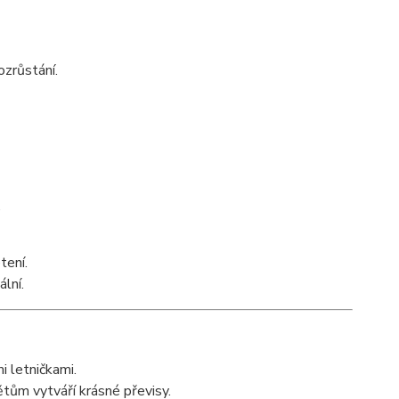
ozrůstání.
.
tení.
lní.
 letničkami.
ům vytváří krásné převisy.