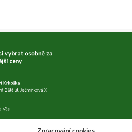
 si vybrat osobně za
jší ceny
í Krkoška
á Bělá ul. Ječmínková X
a Vás
Zpracování cookies