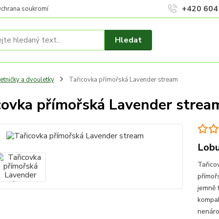
+420 604
chrana soukromí
Hledat
etničky a dvouletky
Tařicovka přímořská Lavender stream
covka přímořská Lavender strea
Lobu
Tařico
přímoř
jemně 
kompak
nenároč