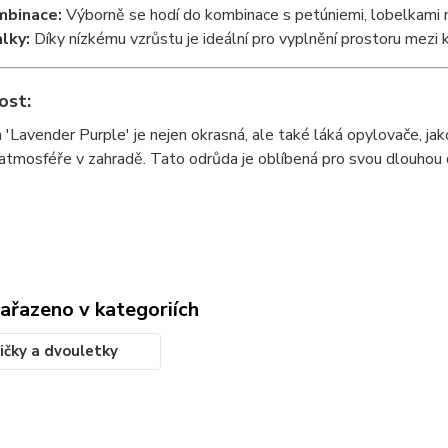
mbinace:
Výborně se hodí do kombinace s petúniemi, lobelkami 
lky:
Díky nízkému vzrůstu je ideální pro vyplnění prostoru mezi
ost:
 'Lavender Purple' je nejen okrasná, ale také láká opylovače, jako
atmosféře v zahradě. Tato odrůda je oblíbená pro svou dlouhou d
zařazeno v kategoriích
ičky a dvouletky