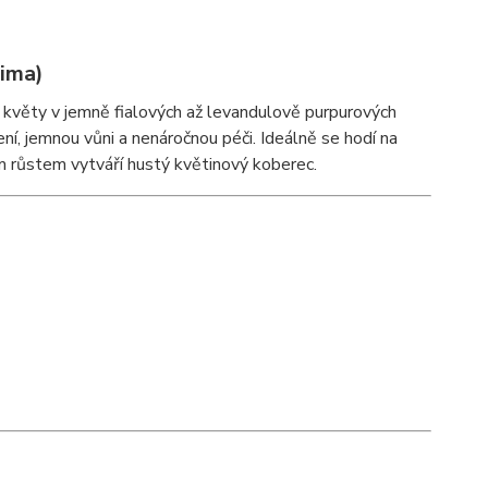
tima)
i květy v jemně fialových až levandulově purpurových
ní, jemnou vůni a nenáročnou péči. Ideálně se hodí na
m růstem vytváří hustý květinový koberec.