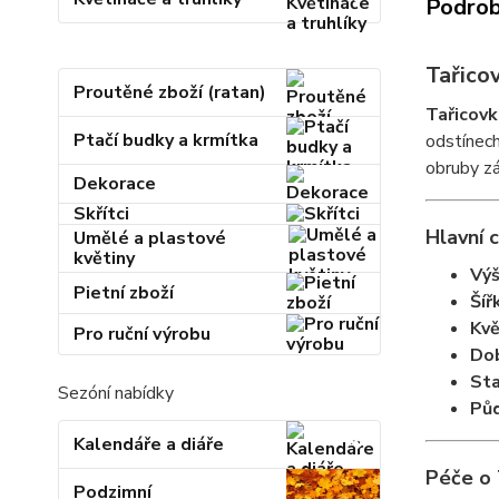
Podrob
Tařico
Proutěné zboží (ratan)
Tařicovk
Ptačí budky a krmítka
odstínech
obruby zá
Dekorace
Skřítci
Hlavní c
Umělé a plastové
květiny
Výš
Pietní zboží
Šíř
Kvě
Pro ruční výrobu
Dob
Sta
Sezóní nabídky
Půd
Kalendáře a diáře
Péče o 
Podzimní