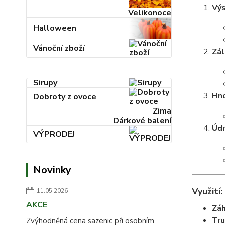
Vý
Velikonoce
Halloween
Vánoční zboží
Zál
Sirupy
Hno
Dobroty z ovoce
Zima
Dárkové balení
Údr
VÝPRODEJ
Novinky
Využití:
11.05.2026
AKCE
Záh
Tru
Zvýhodněná cena sazenic při osobním