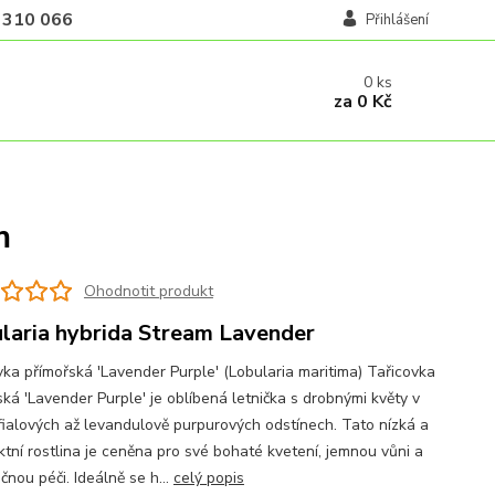
 310 066
Přihlášení
0
ks
za
0 Kč
m
Ohodnotit produkt
laria hybrida Stream Lavender
vka přímořská 'Lavender Purple' (Lobularia maritima) Tařicovka
ská 'Lavender Purple' je oblíbená letnička s drobnými květy v
fialových až levandulově purpurových odstínech. Tato nízká a
tní rostlina je ceněna pro své bohaté kvetení, jemnou vůni a
nou péči. Ideálně se h...
celý popis