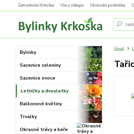
Zahradnictví Krkoška
Vše o nákupu
Obchodní podmínky
O
Úvod
L
Bylinky
Taři
Sazenice zeleniny
Sazenice ovoce
Letničky a dvouletky
Balkonové květiny
Trvalky
Okrasné trávy a keře