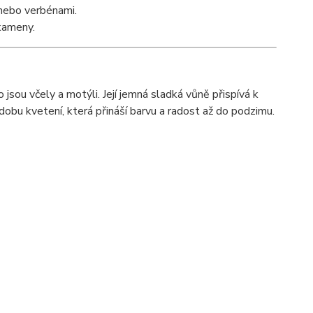
nebo verbénami.
 kameny.
 jsou včely a motýli. Její jemná sladká vůně přispívá k
obu kvetení, která přináší barvu a radost až do podzimu.