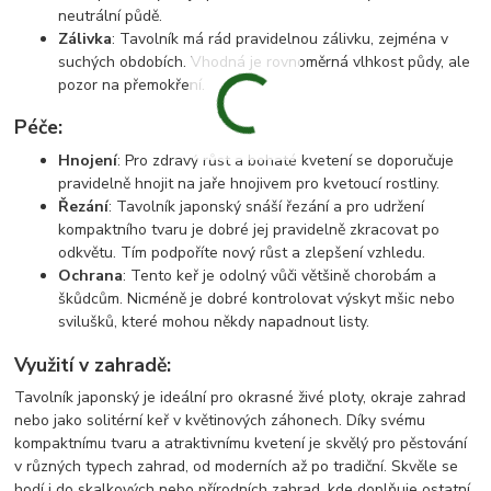
neutrální půdě.
Zálivka
: Tavolník má rád pravidelnou zálivku, zejména v
suchých obdobích. Vhodná je rovnoměrná vlhkost půdy, ale
pozor na přemokření.
Péče:
Hnojení
: Pro zdravý růst a bohaté kvetení se doporučuje
pravidelně hnojit na jaře hnojivem pro kvetoucí rostliny.
Řezání
: Tavolník japonský snáší řezání a pro udržení
kompaktního tvaru je dobré jej pravidelně zkracovat po
odkvětu. Tím podpoříte nový růst a zlepšení vzhledu.
Ochrana
: Tento keř je odolný vůči většině chorobám a
škůdcům. Nicméně je dobré kontrolovat výskyt mšic nebo
svilušků, které mohou někdy napadnout listy.
Využití v zahradě:
Tavolník japonský je ideální pro okrasné živé ploty, okraje zahrad
nebo jako solitérní keř v květinových záhonech. Díky svému
kompaktnímu tvaru a atraktivnímu kvetení je skvělý pro pěstování
v různých typech zahrad, od moderních až po tradiční. Skvěle se
hodí i do skalkových nebo přírodních zahrad, kde doplňuje ostatní