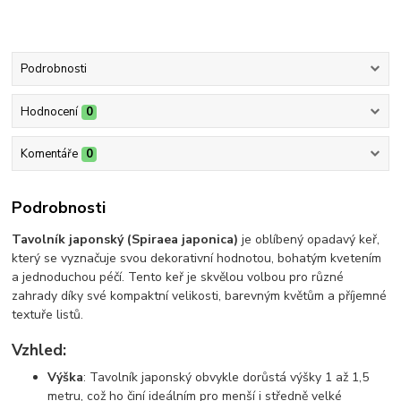
Podrobnosti
Hodnocení
0
Komentáře
0
Podrobnosti
Tavolník japonský (Spiraea japonica)
je oblíbený opadavý keř,
který se vyznačuje svou dekorativní hodnotou, bohatým kvetením
a jednoduchou péčí. Tento keř je skvělou volbou pro různé
zahrady díky své kompaktní velikosti, barevným květům a příjemné
textuře listů.
Vzhled:
Výška
: Tavolník japonský obvykle dorůstá výšky 1 až 1,5
metru, což ho činí ideálním pro menší i středně velké