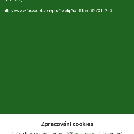
FB stránky
https://www.facebook.com/profile.php?id=61553827014243
Zpracování cookies
+420 604 310 066
Náš e-shop a partneři potřebují Váš
souhlas
s použitím souborů