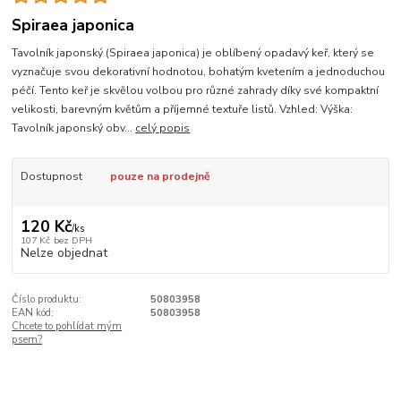
Spiraea japonica
Tavolník japonský (Spiraea japonica) je oblíbený opadavý keř, který se
vyznačuje svou dekorativní hodnotou, bohatým kvetením a jednoduchou
péčí. Tento keř je skvělou volbou pro různé zahrady díky své kompaktní
velikosti, barevným květům a příjemné textuře listů. Vzhled: Výška:
Tavolník japonský obv...
celý popis
Dostupnost
pouze na prodejně
120 Kč
/
ks
107 Kč
bez DPH
Nelze objednat
Číslo produktu:
50803958
EAN kód:
50803958
Chcete to pohlídat mým
psem?