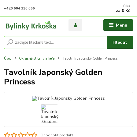
0
ks
+420 604 310 066
za
0 Kč
Menu
Hledat
Úvod
Okrasné stromy a keře
Tavolník Japonský Golden Princess
Tavolník Japonský Golden
Princess
Ohodnotit produkt