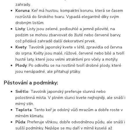
zahrady.
Koruna
: Keř má hustou, kompaktní korunu, která se časem
rozrůstá do širokého tvaru. Vypadá elegantně díky svým
drobným listům.
Listy
: Listy jsou zelené, podlouhlé a jemně pilovité, na
podzim se mohou zbarvovat do žluté nebo červené barvy,
což přidává zahradě další dekorativní prvek.
Kvety
: Tavolník japonský kvete v létě, zpravidla od června
do srpna. Květy jsou malé, růžové, červené nebo bílé a tvoří
husté laty, které jsou velmi atraktivní pro včely a motýly.
Plody
: Po odkvětu se na rostlině tvoří drobné plody, které
jsou nenápadné, ale přitahují ptáky.
Pěstování a podmínky:
Světlo
: Tavolník japonský preferuje slunná nebo
polostinná místa. V plném slunci kvete nejhojněji, ale snáší i
mírný stín.
Teplota
: Tento keř je odolný vůči mrazům a dobře roste v
mírném klimatu.
Půda
: Preferuje vlhkou, dobře odvodněnou půdu, ale snáší i
sušší podmínky. Nejlépe se mu daří v mírně kyselé až