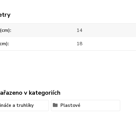
etry
(cm)
14
(cm)
18
zařazeno v kategoriích
ináče a truhlíky
Plastové