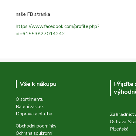
naše FB stránka
https://www.facebook.com/profile.php?
id=61553827014243
Vše k nákupu
Přijďte
výhodně
O sortimentu
Balení zásilek
Doprava a platba
Zahradnictv
Ostrava-Star
Obchodní podmínky
Plzeňská
Ochrana soukromí