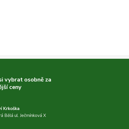
 si vybrat osobně za
jší ceny
í Krkoška
á Bělá ul. Ječmínková X