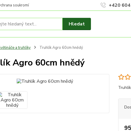
+420 604
chrana soukromí
Hledat
větináče a truhlíky
Truhlík Agro 60cm hnědý
lík Agro 60cm hnědý
Truhlí
Dos
95