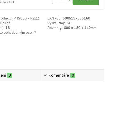
Kč
bez DPH
roduktu:
P IS600 - R222
EAN kód:
5905197355160
Hnědá
Výška (cm):
14
m):
18
Rozměry:
600 x 180 x 140mm
 to pohlídat mým psem?
ení
0
Komentáře
0