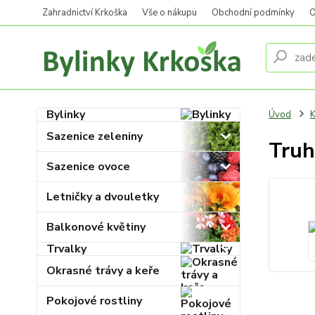
Zahradnictví Krkoška
Vše o nákupu
Obchodní podmínky
O
Bylinky
Úvod
K
Sazenice zeleniny
Truh
Sazenice ovoce
Letničky a dvouletky
Balkonové květiny
Trvalky
Okrasné trávy a keře
Pokojové rostliny