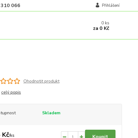
 310 066
Přihlášení
0
ks
za
0 Kč
Ohodnotit produkt
k
celý popis
tupnost
Skladem
 Kč
/
ks
Koupit