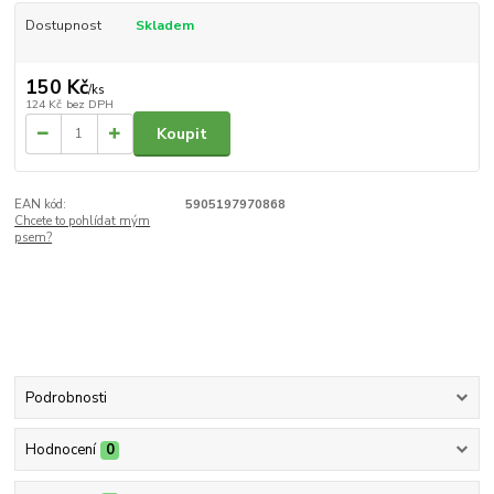
Dostupnost
Skladem
150 Kč
/
ks
124 Kč
bez DPH
Koupit
EAN kód:
5905197970868
Chcete to pohlídat mým
psem?
Podrobnosti
Hodnocení
0