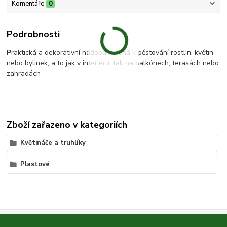
Komentáře
0
Podrobnosti
P
raktická a dekorativní nádoba určená k pěstování rostlin, květin
nebo bylinek, a to jak v interiéru, tak na balkónech, terasách nebo
zahradách
Zboží zařazeno v kategoriích
Květináče a truhlíky
Plastové