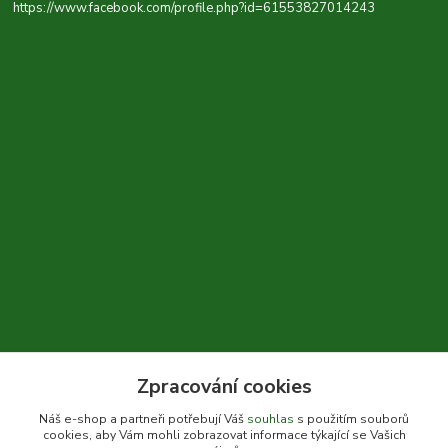
https://www.facebook.com/profile.php?id=61553827014243
Zpracování cookies
+420 604 310 066
Náš e-shop a partneři potřebují Váš
souhlas
s použitím souborů
cookies, aby Vám mohli zobrazovat informace týkající se Vašich