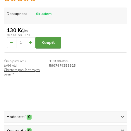
Dostupnost
Skladem
130 Kč
/
ks
107 Kč
bez DPH
Koupit
Číslo produktu:
T 3180-055
EAN kód:
5907474358925
Chcete to pohlídat mým
psem?
Hodnocení
0
Komentáře
0