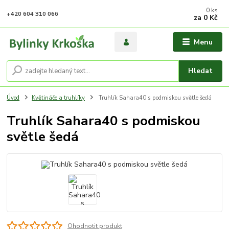
0
ks
+420 604 310 066
za
0 Kč
Menu
Hledat
Úvod
Květináče a truhlíky
Truhlík Sahara40 s podmiskou světle šedá
Truhlík Sahara40 s podmiskou
světle šedá
Ohodnotit produkt