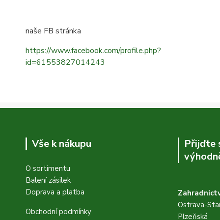
naše FB stránka
https://www.facebook.com/profile.php?
id=61553827014243
Vše k nákupu
Přijďte
výhodně
O sortimentu
Balení zásilek
Doprava a platba
Zahradnictv
Ostrava-Star
Obchodní podmínky
Plzeňská