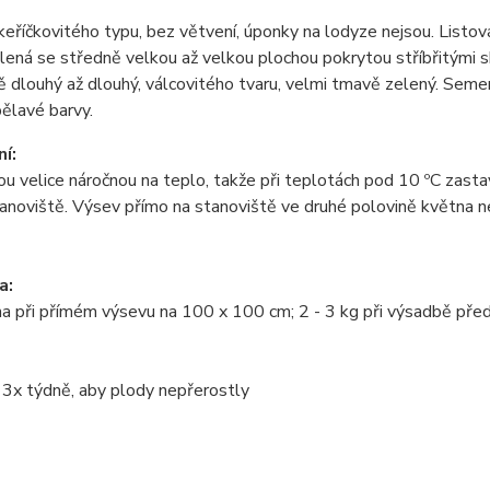
keříčkovitého typu, bez větvení, úponky na lodyze nejsou. Listov
ená se středně velkou až velkou plochou pokrytou stříbřitými s
ě dlouhý až dlouhý, válcovitého tvaru, velmi tmavě zelený. Semen
ělavé barvy.
í:
nou velice náročnou na teplo, takže při teplotách pod 10 ºC zast
tanoviště. Výsev přímo na stanoviště ve druhé polovině května
a:
ha při přímém výsevu na 100 x 100 cm; 2 - 3 kg při výsadbě př
- 3x týdně, aby plody nepřerostly