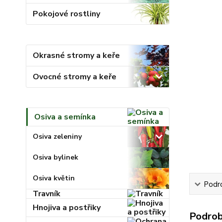
Pokojové rostliny
Okrasné stromy a keře
Ovocné stromy a keře
Osiva a semínka
Osiva zeleniny
Osiva bylinek
Osiva květin
Podr
Travník
Hnojiva a postřiky
Podrob