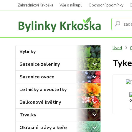
Zahradnictví Krkoška
Vše o nákupu
Obchodní podmínky
O
Úvod
O
Bylinky
Tyke
Sazenice zeleniny
Sazenice ovoce
Letničky a dvouletky
Balkonové květiny
Trvalky
Okrasné trávy a keře