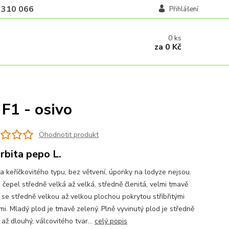
 310 066
Přihlášení
0
ks
za
0 Kč
F1 - osivo
Ohodnotit produkt
rbita pepo L.
na keříčkovitého typu, bez větvení, úponky na lodyze nejsou.
 čepel středně velká až velká, středně členitá, velmi tmavě
 se středně velkou až velkou plochou pokrytou stříbřitými
mi. Mladý plod je tmavě zelený. Plně vyvinutý plod je středně
až dlouhý, válcovitého tvar...
celý popis