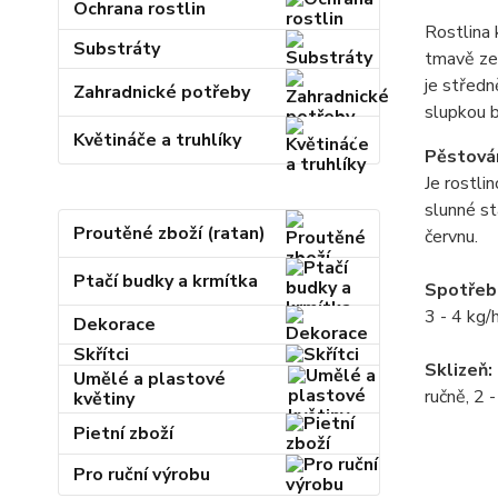
Ochrana rostlin
Rostlina 
Substráty
tmavě zel
je středn
Zahradnické potřeby
slupkou b
Květináče a truhlíky
Pěstován
Je rostli
slunné s
Proutěné zboží (ratan)
červnu.
Ptačí budky a krmítka
Spotřeb
3 - 4 kg/
Dekorace
Skřítci
Sklizeň:
Umělé a plastové
ručně, 2 
květiny
Pietní zboží
Pro ruční výrobu