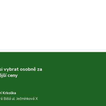
 si vybrat osobně za
jší ceny
í Krkoška
á Bělá ul. Ječmínková X