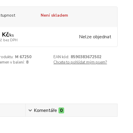
tupnost
Není skladem
 Kč
/
ks
Nelze objednat
Kč
bez DPH
roduktu:
M 67250
EAN kód:
8590383672502
emen v balení:
8
Chcete to pohlídat mým psem?
Komentáře
0