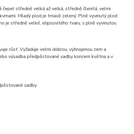
á čepel středně velká až velká, středně členitá, velmi
kvrnami. Mladý plod je tmavě zelený. Plně vyvinutý plod
o je středně velké, elipsovitého tvaru, s plně vyvinutou
avuje růst. Vyžaduje velmi dobrou, vyhnojenou zem a
 nebo výsadba předpěstované sadby koncem května a v
edpěstované sadby