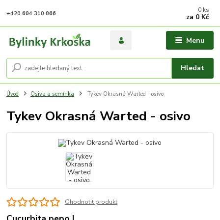
0
ks
+420 604 310 066
za
0 Kč
Menu
Hledat
Úvod
Osiva a semínka
Tykev Okrasná Warted - osivo
Tykev Okrasná Warted - osivo
Ohodnotit produkt
Cucurbita pepo L.