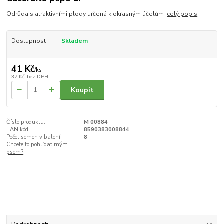
Odrůda s atraktivními plody určená k okrasným účelům
celý popis
Dostupnost
Skladem
41 Kč
/
ks
37 Kč
bez DPH
Koupit
Číslo produktu:
M 00884
EAN kód:
8590383008844
Počet semen v balení:
8
Chcete to pohlídat mým
psem?