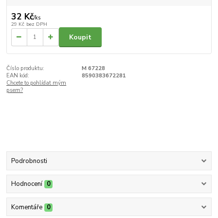
32 Kč
/
ks
29 Kč
bez DPH
Koupit
Číslo produktu:
M 67228
EAN kód:
8590383672281
Chcete to pohlídat mým
psem?
Podrobnosti
Hodnocení
0
Komentáře
0