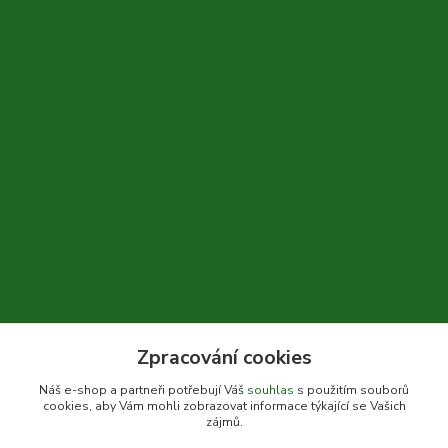
Zpracování cookies
+420 604 310 066
Náš e-shop a partneři potřebují Váš
souhlas
s použitím souborů
cookies, aby Vám mohli zobrazovat informace týkající se Vašich
info@bylinkykrkoska.cz
zájmů.