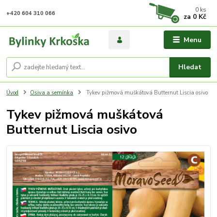
0
ks
+420 604 310 066
za
0 Kč
Menu
Hledat
Úvod
Osiva a semínka
Tykev pižmová muškátová Butternut Liscia osivo
Tykev pižmová muškátová
Butternut Liscia osivo