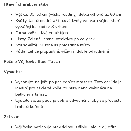
Hlavní charakteristiky:
Výška:
30–50 cm (výška rostliny), délka výhonů až 60 cm
Květy:
Jasně modré až fialové květy ve tvaru vějíře, které
vytvářejí kaskádovitý vzhled
Doba květu:
Květen až říjen
Listy:
Zelené, jemné, atraktivní po celý rok
Stanoviště:
Slunné až polostinné místo
Půda:
Lehce propustná, výživná, dobře odvodněná
Péče o Vějířovku Blue Touch:
Výsadba:
Vysazujte na jaře po posledních mrazech. Tato odrůda je
ideální pro závěsné koše, truhlíky nebo květináče na
balkóny a terasy.
Ujistěte se, že půda je dobře odvodněná, aby se předešlo
hnilobě kořenů.
Zálivka:
Vějířovka potřebuje pravidelnou zálivku, ale je důležité