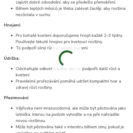
zajistit dobré odvodnění, aby se předešlo přemokření.
Během teplých měsíců je třeba zalévat častěji, aby rostlina
nezůstala v suchu.
Hnojení:
Pro bohaté kvetení doporučujeme hnojit každé 2–3 týdny.
Používejte tekuté hnojivo pro kvetoucí rostliny.
To podpoří silný růst a bohaté kvetení.
Údržba:
Odstraňujte odkvetlé květy, aby se podpořil další růst a
kvetení.
Pravidelné prořezávání pomáhá udržet kompaktní tvar a
zdravý růst rostliny.
Přezimování:
Vějířovka není mrazuvzdorná, ale může být pěstována jako
letnička, kterou na podzim vyhodíte a na jaře nahradíte
novou rostlinou.
Může být pěstována také v interiéru během zimy, pokud je