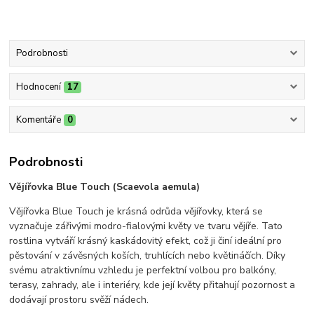
Podrobnosti
Hodnocení
17
Komentáře
0
Podrobnosti
Vějířovka Blue Touch (Scaevola aemula)
Vějířovka Blue Touch je krásná odrůda vějířovky, která se
vyznačuje zářivými modro-fialovými květy ve tvaru vějíře. Tato
rostlina vytváří krásný kaskádovitý efekt, což ji činí ideální pro
pěstování v závěsných koších, truhlících nebo květináčích. Díky
svému atraktivnímu vzhledu je perfektní volbou pro balkóny,
terasy, zahrady, ale i interiéry, kde její květy přitahují pozornost a
dodávají prostoru svěží nádech.