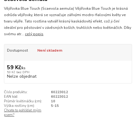
Vějířovka Blue Touch (Scaevola aemula) Vějířovka Blue Touch je krásná
odrůda vějířovky, která se vyznačuje zářivými modro-fialovými květy ve
tvaru vějíře. Tato rostlina vytváří krásný kaskádovitý efekt, což ji činí
ideální pro pěstování v závěsných koších, truhlících nebo květináčích. Díky
svému atr...
celý popis
Dostupnost
Není skladem
59 Kč
/
ks
53 Kč
bez DPH
Nelze objednat
Číslo produktu:
60223012
EAN kód:
60223012
Průměr květináčku (cm):
10
Výška rostliny (cm):
5-15
Chcete to pohlídat mým
psem?