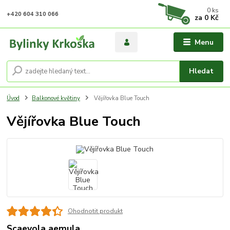
0
ks
+420 604 310 066
za
0 Kč
Menu
Hledat
Úvod
Balkonové květiny
Vějířovka Blue Touch
Vějířovka Blue Touch
Ohodnotit produkt
Scaevola aemula