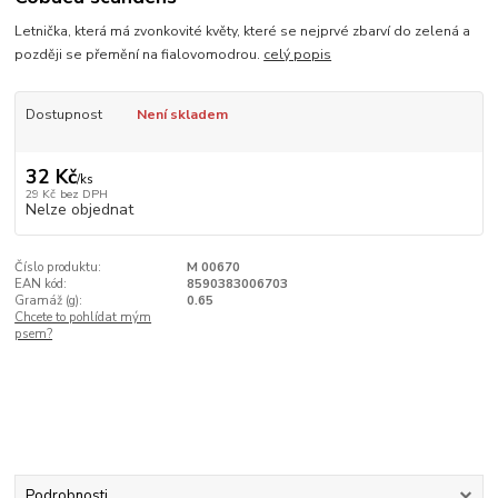
Letnička, která má zvonkovité květy, které se nejprvé zbarví do zelená a
později se přemění na fialovomodrou.
celý popis
Dostupnost
Není skladem
32 Kč
/
ks
29 Kč
bez DPH
Nelze objednat
Číslo produktu:
M 00670
EAN kód:
8590383006703
Gramáž (g):
0.65
Chcete to pohlídat mým
psem?
Podrobnosti