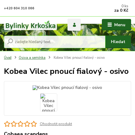
0
ks
+420 604 310 066
za
0 Kč
Menu
Hledat
Úvod
Osiva a semínka
Kobea Vilec pnoucí fialový - osivo
Kobea Vilec pnoucí fialový - osivo
Ohodnotit produkt
Cobaea scandens