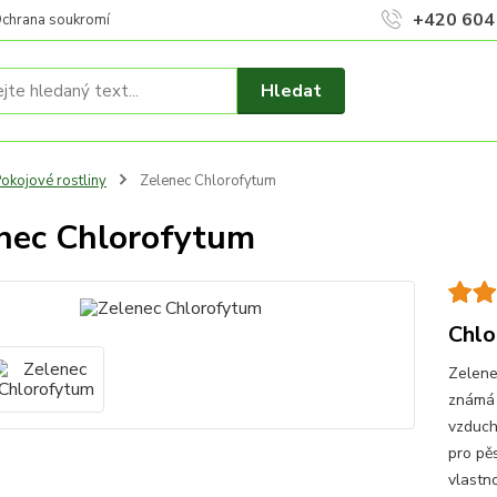
+420 604
chrana soukromí
Hledat
okojové rostliny
Zelenec Chlorofytum
nec Chlorofytum
Chlo
Zelene
známá 
vzduch.
pro pě
vlastno