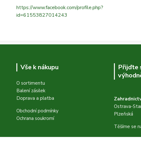
https://www.facebook.com/profile.php?
id=61553827014243
Vše k nákupu
Přijďte
výhodně
O sortimentu
Balení zásilek
Doprava a platba
Zahradnictv
Ostrava-Star
Obchodní podmínky
Plzeňská
Ochrana soukromí
Těšíme se n