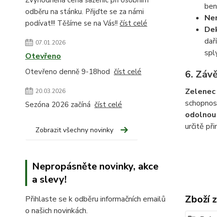
Zvýhodněná cena sazenic při osobním
ben
odběru na stánku. Přijďte se za námi
Ne
podívat!!! Těšíme se na Vás!!
číst celé
Dek
dař
07.01.2026
splý
Otevřeno
Otevřeno denně 9-18hod
číst celé
6.
Závě
Zelenec
20.03.2026
schopnost
Sezóna 2026 začíná
číst celé
odolnou 
určitě př
Zobrazit všechny novinky
Nepropásněte novinky, akce
a slevy!
Zboží 
Přihlaste se k odběru informačních emailů
o našich novinkách.