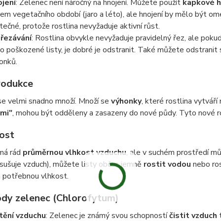
jení
: Zelenec není náročný na hnojení. Můžete použít
kapkové h
em vegetačního období (jaro a léto), ale hnojení by mělo být omez
tečné, protože rostlina nevyžaduje aktivní růst.
řezávání
: Rostlina obvykle nevyžaduje pravidelný řez, ale poku
o poškozené listy, je dobré je odstranit. Také můžete odstranit s
onků.
rodukce
se velmi snadno množí. Množí se
výhonky
, které rostlina vytvář
mi"
, mohou být odděleny a zasazeny do nové půdy. Tyto nové ros
ost
má rád
průměrnou vlhkost vzduchu
, ale v suchém prostředí mů
sušuje vzduch), můžete listy občas jemně
rostit vodou
nebo ros
 potřebnou vlhkost.
dy zelenec (Chlorofytum)
tění vzduchu
: Zelenec je známý svou schopností
čistit vzduch
t