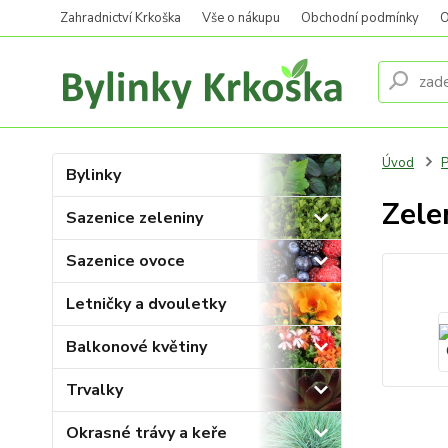
Zahradnictví Krkoška
Vše o nákupu
Obchodní podmínky
O
Úvod
P
Bylinky
Zele
Sazenice zeleniny
Sazenice ovoce
Letničky a dvouletky
Balkonové květiny
Trvalky
Okrasné trávy a keře