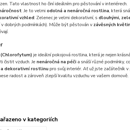
zen. Tato vlastnost ho činí ideálním pro pěstování v interiérech.
náročnost
: Je to velmi
odolná a nenáročná rostlina
, která sn
orativní vzhled
: Zelenec je velmi dekorativní, s
dlouhými, zel
í v dobrých podmínkách). Může být pěstován v
závěsných květi
vají.
r
 (Chlorofytum)
je ideální pokojová rostlina, která je nejen krásn
i čistit vzduch. Je
nenáročná na péči
a snáší různé podmínky, co
a dekorativní rostlinu
pro svůj interiér. Ať už jste začátečník 
inese radost a zároveň zlepší kvalitu vzduchu ve vašem domově.
zařazeno v kategoriích