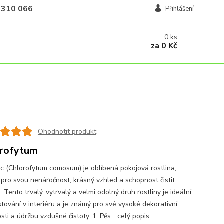
 310 066
Přihlášení
0
ks
za
0 Kč
Ohodnotit produkt
rofytum
c (Chlorofytum comosum) je oblíbená pokojová rostlina,
pro svou nenáročnost, krásný vzhled a schopnost čistit
 Tento trvalý, vytrvalý a velmi odolný druh rostliny je ideální
stování v interiéru a je známý pro své vysoké dekorativní
sti a údržbu vzdušné čistoty. 1. Pěs...
celý popis