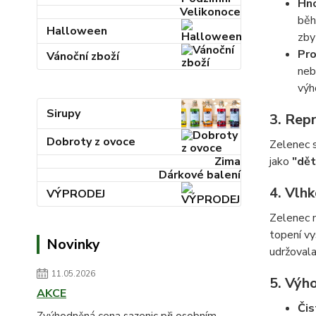
Hno
Velikonoce
běh
Halloween
zby
Pro
Vánoční zboží
neb
výh
Sirupy
3.
Rep
Dobroty z ovoce
Zelenec 
Zima
jako
"dět
Dárkové balení
4.
Vlhk
VÝPRODEJ
Zelenec 
topení vy
Novinky
udržovala
11.05.2026
5.
Výho
AKCE
Čis