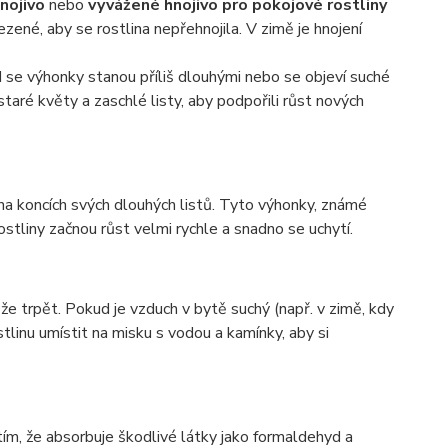
nojivo
nebo
vyvážené hnojivo pro pokojové rostliny
ené, aby se rostlina nepřehnojila. V zimě je hnojení
d se výhonky stanou příliš dlouhými nebo se objeví suché
taré květy a zaschlé listy, aby podpořili růst nových
í na koncích svých dlouhých listů. Tyto výhonky, známé
tliny začnou růst velmi rychle a snadno se uchytí.
že trpět. Pokud je vzduch v bytě suchý (např. v zimě, kdy
tlinu umístit na misku s vodou a kamínky, aby si
ím, že absorbuje škodlivé látky jako formaldehyd a