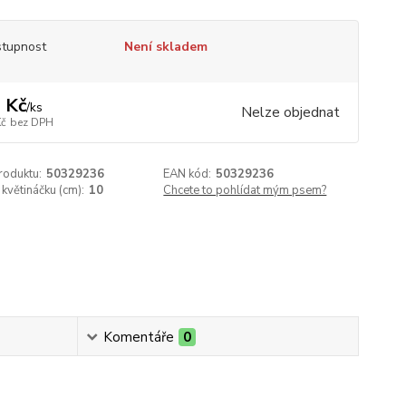
tupnost
Není skladem
 Kč
/
ks
Nelze objednat
Kč
bez DPH
roduktu:
50329236
EAN kód:
50329236
květináčku (cm):
10
Chcete to pohlídat mým psem?
Komentáře
0