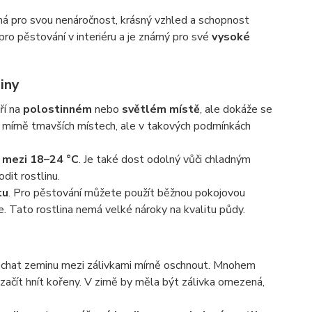
má pro svou nenáročnost, krásný vzhled a schopnost
í pro pěstování v interiéru a je známý pro své
vysoké
iny
ří na
polostinném
nebo
světlém místě
, ale dokáže se
v mírně tmavších místech, ale v takových podmínkách
 mezi 18–24 °C
. Je také dost odolný vůči chladným
it rostlinu.
tu
. Pro pěstování můžete použít běžnou pokojovou
že. Tato rostlina nemá velké nároky na kvalitu půdy.
 nechat zeminu mezi zálivkami mírně oschnout. Mnohem
začít hnít kořeny. V zimě by měla být zálivka omezená,