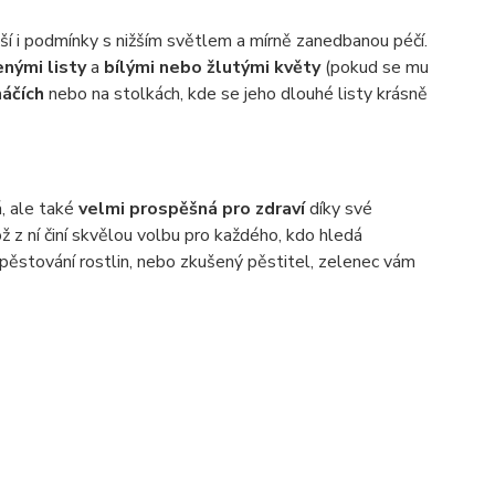
áší i podmínky s nižším světlem a mírně zanedbanou péčí.
enými listy
a
bílými nebo žlutými květy
(pokud se mu
náčích
nebo na stolkách, kde se jeho dlouhé listy krásně
á, ale také
velmi prospěšná pro zdraví
díky své
ž z ní činí skvělou volbu pro každého, kdo hledá
v pěstování rostlin, nebo zkušený pěstitel, zelenec vám