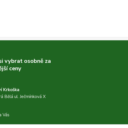
 si vybrat osobně za
jší ceny
í Krkoška
á Bělá ul. Ječmínková X
a Vás