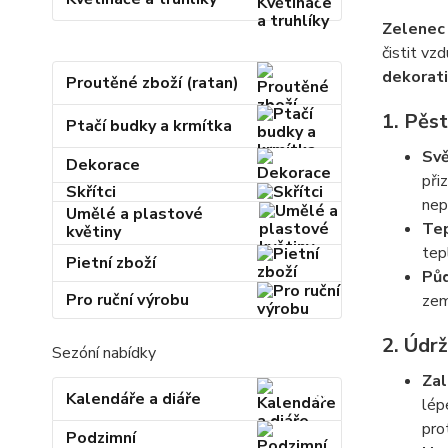
Zelenec
čistit vz
dekorati
Proutěné zboží (ratan)
1.
Pěst
Ptačí budky a krmítka
Svě
Dekorace
při
Skřítci
nep
Umělé a plastové
Te
květiny
tep
Pietní zboží
Pů
Pro ruční výrobu
zem
2.
Údrž
Sezóní nabídky
Zal
Kalendáře a diáře
lép
pro
Podzimní