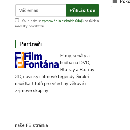
Poko
Přihlásit se
Souhlasím se
zpracováním osobních údajů
za účelem
rozesílky newsletteru.
Partneři
Filmy, seriály a
hudba na DVD,
Blu-ray a Blu-ray
3D, novinky i filmové legendy. Široká
nabídka titulů pro všechny věkové i
zájmové skupiny.
naše FB stránka