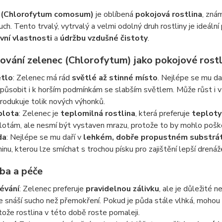
 (Chlorofytum comosum)
je oblíbená
pokojová rostlina
, zná
duch. Tento trvalý, vytrvalý a velmi odolný druh rostliny je ideáln
vní vlastnosti
a
údržbu vzdušné čistoty
.
ování zelenec (Chlorofytum) jako pokojové rostl
tlo
: Zelenec má rád
světlé až stinné místo
. Nejlépe se mu da
způsobit i k horším podmínkám se slabším světlem. Může růst i 
rodukuje tolik nových výhonků.
plota
: Zelenec je
teplomilná rostlina
, která preferuje
teploty
lotám, ale nesmí být vystaven mrazu, protože to by mohlo poškod
da
: Nejlépe se mu daří v
lehkém, dobře propustném substrá
inu, kterou lze smíchat s trochou písku pro zajištění lepší drená
ba a péče
évání
: Zelenec preferuje
pravidelnou zálivku
, ale je důležité
e snáší sucho než přemokření. Pokud je půda stále vlhká, mohou 
tože rostlina v této době roste pomaleji.