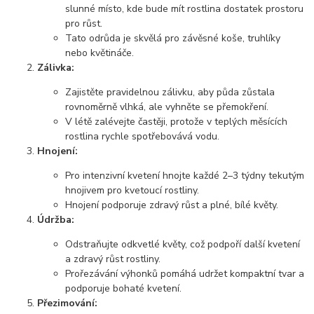
slunné místo, kde bude mít rostlina dostatek prostoru
pro růst.
Tato odrůda je skvělá pro závěsné koše, truhlíky
nebo květináče.
Zálivka:
Zajistěte pravidelnou zálivku, aby půda zůstala
rovnoměrně vlhká, ale vyhněte se přemokření.
V létě zalévejte častěji, protože v teplých měsících
rostlina rychle spotřebovává vodu.
Hnojení:
Pro intenzivní kvetení hnojte každé 2–3 týdny tekutým
hnojivem pro kvetoucí rostliny.
Hnojení podporuje zdravý růst a plné, bílé květy.
Údržba:
Odstraňujte odkvetlé květy, což podpoří další kvetení
a zdravý růst rostliny.
Prořezávání výhonků pomáhá udržet kompaktní tvar a
podporuje bohaté kvetení.
Přezimování: