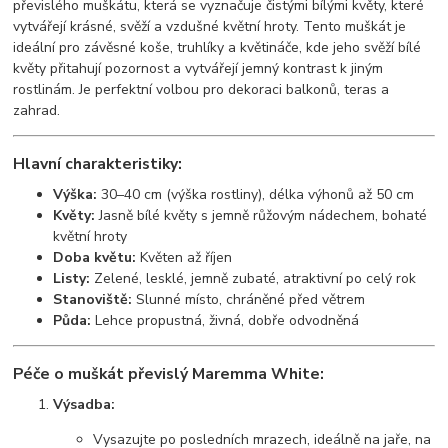
převislého muškátu, která se vyznačuje čistými bílými květy, které
vytvářejí krásné, svěží a vzdušné květní hroty. Tento muškát je
ideální pro závěsné koše, truhlíky a květináče, kde jeho svěží bílé
květy přitahují pozornost a vytvářejí jemný kontrast k jiným
rostlinám. Je perfektní volbou pro dekoraci balkonů, teras a
zahrad.
Hlavní charakteristiky:
Výška:
30–40 cm (výška rostliny), délka výhonů až 50 cm
Květy:
Jasně bílé květy s jemně růžovým nádechem, bohaté
květní hroty
Doba květu:
Květen až říjen
Listy:
Zelené, lesklé, jemně zubaté, atraktivní po celý rok
Stanoviště:
Slunné místo, chráněné před větrem
Půda:
Lehce propustná, živná, dobře odvodněná
Péče o muškát převislý Maremma White:
Výsadba:
Vysazujte po posledních mrazech, ideálně na jaře, na