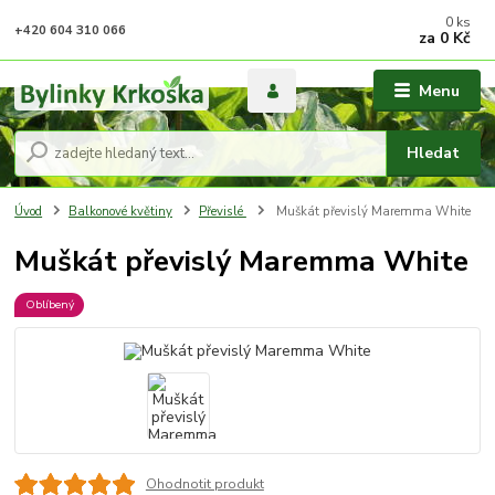
0
ks
+420 604 310 066
za
0 Kč
Menu
Hledat
Úvod
Balkonové květiny
Převislé
Muškát převislý Maremma White
Muškát převislý Maremma White
Oblíbený
Ohodnotit produkt