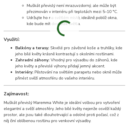
Muškát převislý není mrazuvzdorný, ale může být
přezimován v interiéru při teplotách mezi 5–10 °C.
Udržujte ho na světlém místě, ideálně poblíž okna,
kde bude mít dostatek světla.
Využití:
Balkóny a terasy:
Skvélé pro závěsné koše a truhlíky, kde
jeho bílé květy krásně kontrastují s okolními rostlinami.
Zahradní záhony:
Vhodný pro výsadbu do záhonů, kde
jeho květy a převislé výhony přidají jemný akcent.
Interiéry:
Pěstování na světlém parapetu nebo okně může
přinést svěží atmosféru do vašeho interiéru.
Zajímavost:
Muškát převislý Maremma White je ideální volbou pro vytvoření
elegantní a svěží atmosféry. Jeho bílé květy nejenže osvěží každý
prostor, ale jsou také dlouhotrvající a odolné proti počasí, což z
něj činí oblíbenou rostlinu pro venkovní výsadby.