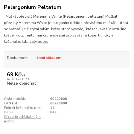
Pelargonium Peltatum
Muškát převislý Maremma White (Pelargonium peltatum) Muškát
převislý Maremma White je elegantní odrůda převislého muškátu, která
se vyznačuje čistými bílými květy, které vytvářejí krásné, svěží a vzdušné
květní hroty. Tento muškát je ideální pro závěsné koše, truhlíky a
květináče, kd...
celý popis
Dostupnost
Není skladem
69 Kč
/
ks
62 Kč
bez DPH
Nelze objednat
Číslo produktu:
60220608
EAN kód:
60220608
Průměr květináčku (cm):
12
Barva:
bílá
Chcete to pohlídat mým
psem?