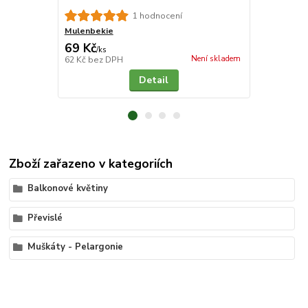
1 hodnocení
Mulenbekie
Povíjnice S
69 Kč
79 Kč
/
ks
/
ks
Není skladem
62 Kč
bez DPH
71 Kč
bez D
Detail
Zboží zařazeno v kategoriích
Balkonové květiny
Převislé
Muškáty - Pelargonie